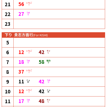
56
21
いちご
I
27
22
うめ
U
23
下り
貴志方面行
(For KISHI)
5
12
42
6
いちご
チャ
I
C
18
58
7
うめ
動物
U
D
37
8
いちご
I
11
42
9
ミュ
うめ
M
U
12
42
10
いちご
ミュ
I
M
17
48
11
うめ
チャ
U
C