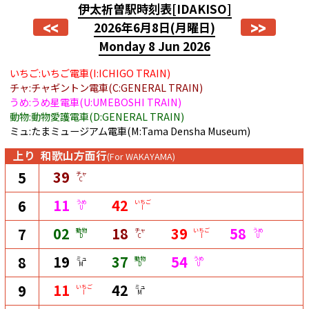
伊太祈曽駅時刻表
[IDAKISO]
<<
>>
2026年6月8日
(月曜日)
Monday 8 Jun 2026
いちご:いちご電車(I:ICHIGO TRAIN)
チャ:チャギントン電車(C:GENERAL TRAIN)
うめ:うめ星電車(U:UMEBOSHI TRAIN)
動物:動物愛護電車(D:GENERAL TRAIN)
ミュ:たまミュージアム電車(M:Tama Densha Museum)
上り
和歌山方面行
(For WAKAYAMA)
39
5
チャ
C
11
42
6
うめ
いちご
U
I
02
18
39
58
7
動物
チャ
いちご
うめ
D
C
I
U
19
37
54
8
ミュ
動物
うめ
M
D
U
11
42
9
いちご
ミュ
I
M