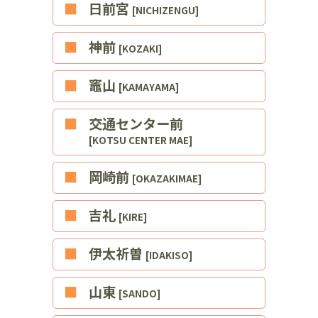
■日前宮
[NICHIZENGU]
■神前
[KOZAKI]
■竈山
[KAMAYAMA]
■交通センター前
[KOTSU CENTER MAE]
■岡崎前
[OKAZAKIMAE]
■吉礼
[KIRE]
■伊太祈曽
[IDAKISO]
■山東
[SANDO]