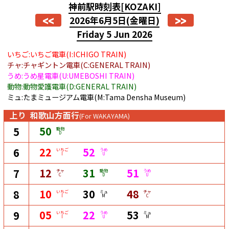
神前駅時刻表
[KOZAKI]
<<
>>
2026年6月5日
(金曜日)
Friday 5 Jun 2026
いちご:いちご電車(I:ICHIGO TRAIN)
チャ:チャギントン電車(C:GENERAL TRAIN)
うめ:うめ星電車(U:UMEBOSHI TRAIN)
動物:動物愛護電車(D:GENERAL TRAIN)
ミュ:たまミュージアム電車(M:Tama Densha Museum)
上り
和歌山方面行
(For WAKAYAMA)
50
5
動物
D
22
52
6
いちご
うめ
I
U
12
31
51
7
チャ
動物
うめ
C
D
U
10
30
48
8
いちご
ミュ
チャ
I
M
C
05
22
53
9
いちご
うめ
ミュ
I
U
M