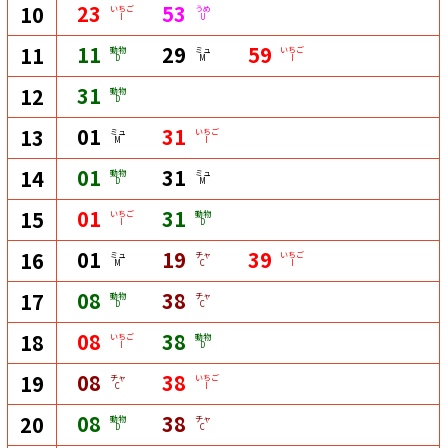
23
53
10
いちご
うめ
I
U
11
29
59
11
動物
ミュ
いちご
D
M
I
31
12
動物
D
01
31
13
ミュ
いちご
M
I
01
31
14
動物
ミュ
D
M
01
31
15
いちご
動物
I
D
01
19
39
16
ミュ
チャ
いちご
M
C
I
08
38
17
動物
チャ
D
C
08
38
18
いちご
動物
I
D
08
38
19
チャ
いちご
C
I
08
38
20
動物
チャ
D
C