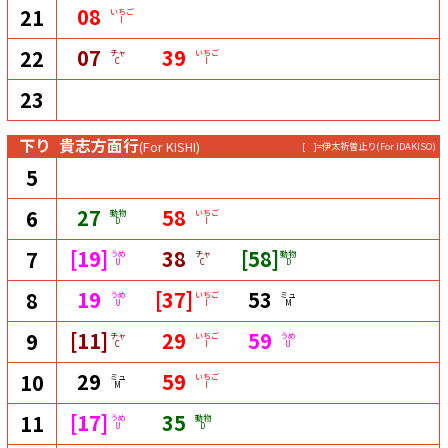
08
21
いちご
I
07
39
22
チャ
いちご
C
I
23
下り
貴志方面行
(For KISHI)
[ ]=伊太祈曽止り
(For IDAKISO)
5
27
58
6
動物
いちご
D
I
[19]
38
[58]
7
うめ
チャ
動物
U
C
D
19
[37]
53
8
うめ
いちご
ミュ
U
I
M
[11]
29
59
9
チャ
いちご
うめ
C
I
U
29
59
10
ミュ
いちご
M
I
[17]
35
11
うめ
動物
U
D