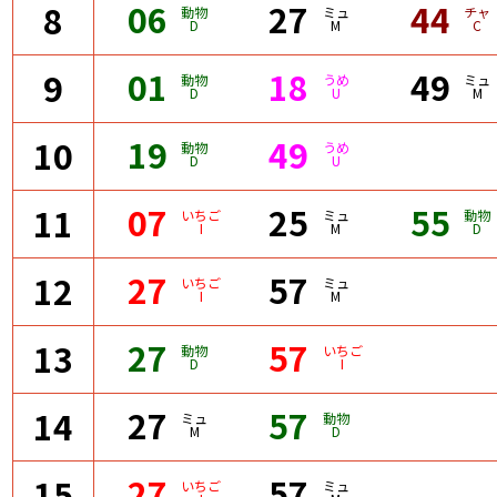
06
27
44
8
動物
ミュ
チャ
D
M
C
01
18
49
9
動物
うめ
ミュ
D
U
M
19
49
10
動物
うめ
D
U
07
25
55
11
いちご
ミュ
動物
I
M
D
27
57
12
いちご
ミュ
I
M
27
57
13
動物
いちご
D
I
27
57
14
ミュ
動物
M
D
27
57
15
いちご
ミュ