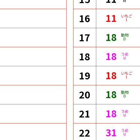
M
11
16
いちご
I
18
17
動物
D
18
18
うめ
U
18
19
いちご
I
18
20
動物
D
18
21
うめ
U
31
22
うめ
U