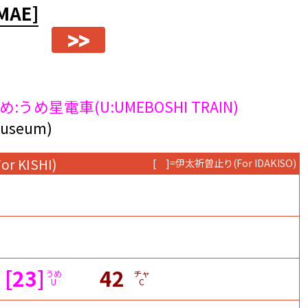
MAE]
>>
め:うめ星電車(U:UMEBOSHI TRAIN)
seum)
For KISHI)
[ ]=伊太祈曽止り
(For IDAKISO)
[23]
42
うめ
チャ
U
C