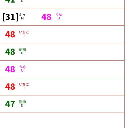
D
[31]
48
ミュ
うめ
M
U
48
いちご
I
48
動物
D
48
うめ
U
48
いちご
I
47
動物
D