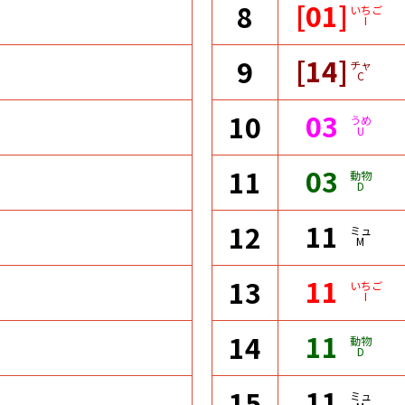
[01]
8
いちご
I
[14]
9
チャ
C
03
10
うめ
U
03
11
動物
D
11
12
ミュ
M
11
13
いちご
I
11
14
動物
D
11
15
ミュ