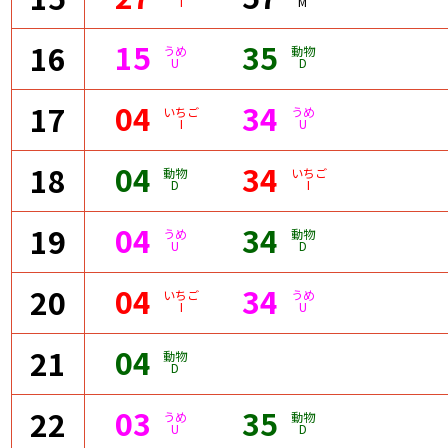
I
M
15
35
16
うめ
動物
U
D
04
34
17
いちご
うめ
I
U
04
34
18
動物
いちご
D
I
04
34
19
うめ
動物
U
D
04
34
20
いちご
うめ
I
U
04
21
動物
D
03
35
22
うめ
動物
U
D