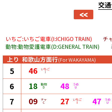
交通
<<
いちご:いちご電車(I:ICHIGO TRAIN)
チャ
動物:動物愛護電車(D:GENERAL TRAIN)
上り
和歌山方面行
(For WAKAYAMA)
46
5
いちご
I
18
48
6
動物
うめ
D
U
09
27
47
7
チャ
いちご
うめ
C
I
U