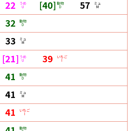
22
[40]
57
うめ
動物
ミュ
U
D
M
32
動物
D
33
ミュ
M
[21]
39
うめ
いちご
U
I
41
動物
D
41
ミュ
M
41
いちご
I
41
動物