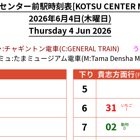
センター前駅時刻表
[KOTSU CENTER 
2026年6月4日
(木曜日)
Thursday 4 Jun 2026
:チャギントン電車(C:GENERAL TRAIN)
う
ミュ:たまミュージアム電車(M:Tama Densha Mu
下り
貴志方面行
(
5
31
6
いちご
I
02
7
動物
D