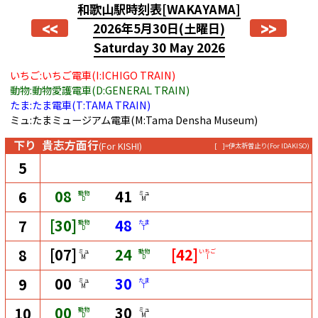
和歌山駅時刻表
[WAKAYAMA]
<<
>>
2026年5月30日
(土曜日)
Saturday 30 May 2026
いちご:いちご電車(I:ICHIGO TRAIN)
動物:動物愛護電車(D:GENERAL TRAIN)
たま:たま電車(T:TAMA TRAIN)
ミュ:たまミュージアム電車(M:Tama Densha Museum)
下り
貴志方面行
(For KISHI)
[ ]=伊太祈曽止り
(For IDAKISO)
5
08
41
6
動物
ミュ
D
M
[30]
48
7
動物
たま
D
T
[07]
24
[42]
8
ミュ
動物
いちご
M
D
I
00
30
9
ミュ
たま
M
T
00
30
10
動物
ミュ
D
M