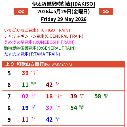
伊太祈曽駅時刻表
[IDAKISO]
<<
>>
2026年5月29日
(金曜日)
Friday 29 May 2026
いちご:いちご電車(I:ICHIGO TRAIN)
チャ:チャギントン電車(C:GENERAL TRAIN)
うめ:うめ星電車(U:UMEBOSHI TRAIN)
動物:動物愛護電車(D:GENERAL TRAIN)
たま:たま電車(T:TAMA TRAIN)
上り
和歌山方面行
(For WAKAYAMA)
39
5
いちご
I
11
42
6
動物
チャ
D
C
02
18
39
58
7
うめ
いちご
チャ
動物
U
I
C
D
19
37
54
8
たま
うめ
動物
T
U
D
11
42
9
チャ
たま
C
T