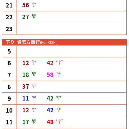
56
21
チャ
C
27
22
動物
D
23
下り
貴志方面行
(For KISHI)
5
12
42
6
チャ
いちご
C
I
18
58
7
動物
うめ
D
U
37
8
チャ
C
11
42
9
たま
動物
T
D
12
42
10
チャ
たま
C
T
17
48
11
動物
いちご
D
I