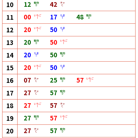
12
42
10
動物
チャ
D
C
00
17
48
11
いちご
たま
動物
I
T
D
20
50
12
いちご
たま
I
T
20
50
13
動物
いちご
D
I
20
50
14
たま
動物
T
D
20
50
15
いちご
たま
I
T
07
25
57
16
チャ
動物
いちご
C
D
I
27
57
17
チャ
動物
C
D
27
57
18
いちご
チャ
I
C
27
57
19
動物
いちご
D
I
27
57
20
チャ
動物
C
D