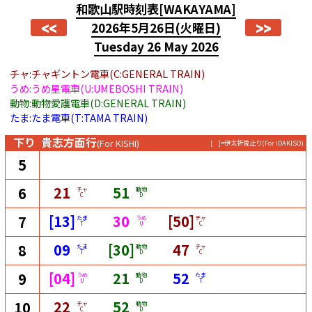
和歌山駅時刻表
[WAKAYAMA]
<<
>>
2026年5月26日
(火曜日)
Tuesday 26 May 2026
チャ:チャギントン電車(C:GENERAL TRAIN)
うめ:うめ星電車(U:UMEBOSHI TRAIN)
動物:動物愛護電車(D:GENERAL TRAIN)
たま:たま電車(T:TAMA TRAIN)
下り
貴志方面行
(For KISHI)
[ ]=伊太祈曽止り
(For IDAKISO)
5
21
51
6
チャ
動物
C
D
[13]
30
[50]
7
たま
うめ
チャ
T
U
C
09
[30]
47
8
たま
動物
チャ
T
D
C
[04]
21
52
9
うめ
動物
たま
U
D
T
22
52
10
チャ
動物
C
D