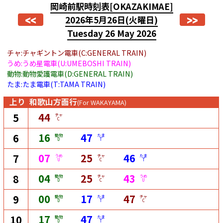
岡崎前駅時刻表
[OKAZAKIMAE]
<<
>>
2026年5月26日
(火曜日)
Tuesday 26 May 2026
チャ:チャギントン電車(C:GENERAL TRAIN)
うめ:うめ星電車(U:UMEBOSHI TRAIN)
動物:動物愛護電車(D:GENERAL TRAIN)
たま:たま電車(T:TAMA TRAIN)
上り
和歌山方面行
(For WAKAYAMA)
44
5
チャ
C
16
47
6
動物
たま
D
T
07
25
46
7
うめ
チャ
たま
U
C
T
04
25
43
8
動物
チャ
うめ
D
C
U
00
17
47
9
動物
たま
チャ
D
T
C
17
47
10
動物
たま
D
T