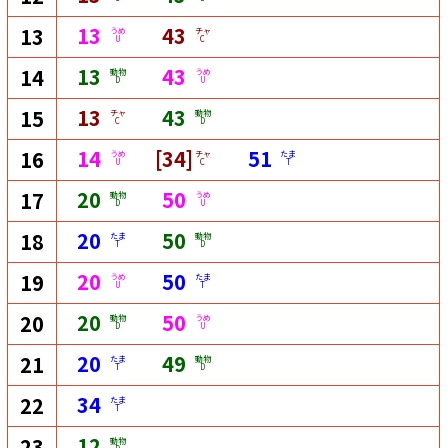
13
43
13
うめ
チャ
U
C
13
43
14
動物
うめ
D
U
13
43
15
チャ
動物
C
D
14
[34]
51
16
うめ
チャ
たま
U
C
T
20
50
17
動物
うめ
D
U
20
50
18
たま
動物
T
D
20
50
19
うめ
たま
U
T
20
50
20
動物
うめ
D
U
20
49
21
たま
動物
T
D
34
22
たま
T
12
23
動物