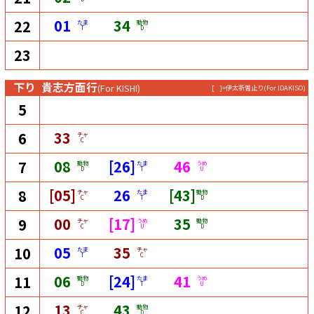
01
34
22
たま
動物
T
D
23
下り
貴志方面行
(For KISHI)
[ ]=伊太祈曽止り
(For IDAKISO)
5
33
6
チャ
C
08
[26]
46
7
動物
たま
うめ
D
T
U
[05]
26
[43]
8
チャ
たま
動物
C
T
D
00
[17]
35
9
チャ
うめ
動物
C
U
D
05
35
10
たま
チャ
T
C
06
[24]
41
11
動物
たま
うめ
D
T
U
13
43
12
チャ
動物
C
D