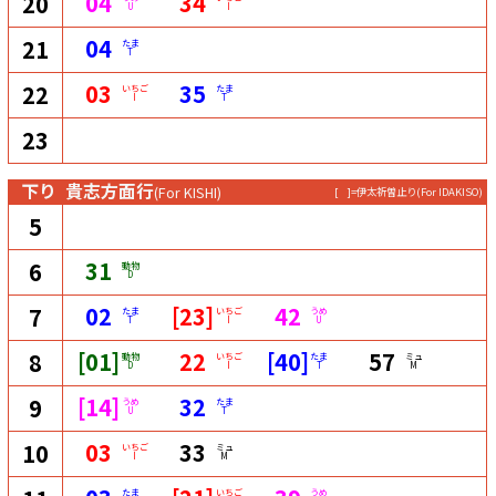
04
34
20
U
I
04
21
たま
T
03
35
22
いちご
たま
I
T
23
下り
貴志方面行
(For KISHI)
[ ]=伊太祈曽止り
(For IDAKISO)
5
31
6
動物
D
02
[23]
42
7
たま
いちご
うめ
T
I
U
[01]
22
[40]
57
8
動物
いちご
たま
ミュ
D
I
T
M
[14]
32
9
うめ
たま
U
T
03
33
10
いちご
ミュ
I
M
たま
いちご
うめ