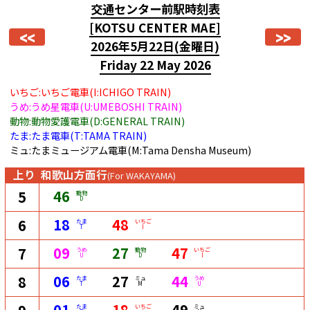
交通センター前駅時刻表
[KOTSU CENTER MAE]
<<
>>
2026年5月22日
(金曜日)
Friday 22 May 2026
いちご:いちご電車(I:ICHIGO TRAIN)
うめ:うめ星電車(U:UMEBOSHI TRAIN)
動物:動物愛護電車(D:GENERAL TRAIN)
たま:たま電車(T:TAMA TRAIN)
ミュ:たまミュージアム電車(M:Tama Densha Museum)
上り
和歌山方面行
(For WAKAYAMA)
46
5
動物
D
18
48
6
たま
いちご
T
I
09
27
47
7
うめ
動物
いちご
U
D
I
06
27
44
8
たま
ミュ
うめ
T
M
U
01
18
49
たま
いちご
ミュ