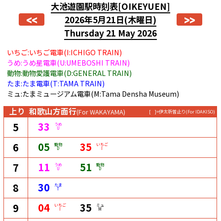
大池遊園駅時刻表
[OIKEYUEN]
<<
>>
2026年5月21日
(木曜日)
Thursday 21 May 2026
いちご:いちご電車(I:ICHIGO TRAIN)
うめ:うめ星電車(U:UMEBOSHI TRAIN)
動物:動物愛護電車(D:GENERAL TRAIN)
たま:たま電車(T:TAMA TRAIN)
ミュ:たまミュージアム電車(M:Tama Densha Museum)
上り
和歌山方面行
(For WAKAYAMA)
[ ]=伊太祈曽止り
(For IDAKISO)
33
5
うめ
U
05
35
6
動物
いちご
D
I
11
51
7
うめ
動物
U
D
30
8
たま
T
04
35
9
いちご
ミュ
I
M