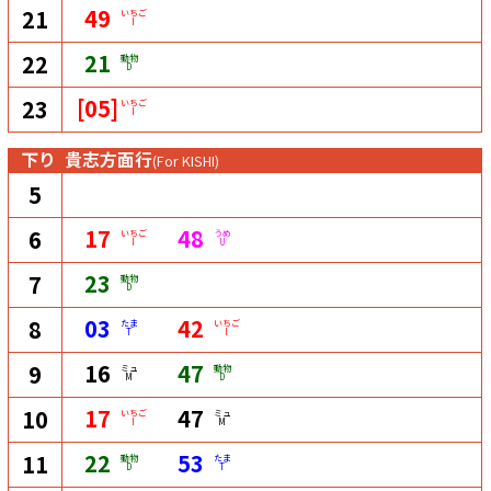
49
21
いちご
I
21
22
動物
D
[05]
23
いちご
I
下り
貴志方面行
(For KISHI)
5
17
48
6
いちご
うめ
I
U
23
7
動物
D
03
42
8
たま
いちご
T
I
16
47
9
ミュ
動物
M
D
17
47
10
いちご
ミュ
I
M
22
53
11
動物
たま
D
T