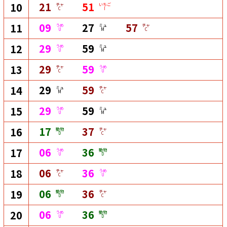
21
51
10
チャ
いちご
C
I
09
27
57
11
うめ
ミュ
チャ
U
M
C
29
59
12
うめ
ミュ
U
M
29
59
13
チャ
うめ
C
U
29
59
14
ミュ
チャ
M
C
29
59
15
うめ
ミュ
U
M
17
37
16
動物
チャ
D
C
06
36
17
うめ
動物
U
D
06
36
18
チャ
うめ
C
U
06
36
19
動物
チャ
D
C
06
36
20
うめ
動物
U
D