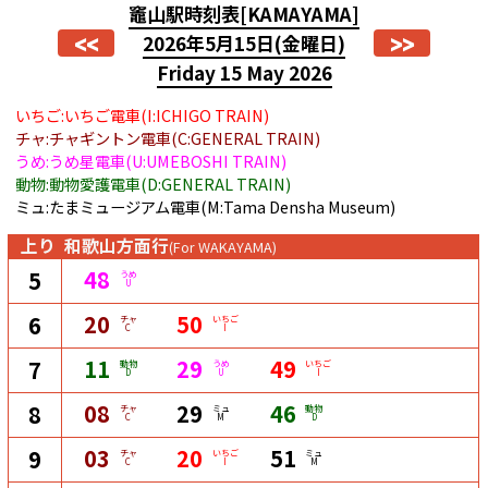
竈山駅時刻表
[KAMAYAMA]
<<
>>
2026年5月15日
(金曜日)
Friday 15 May 2026
いちご:いちご電車(I:ICHIGO TRAIN)
チャ:チャギントン電車(C:GENERAL TRAIN)
うめ:うめ星電車(U:UMEBOSHI TRAIN)
動物:動物愛護電車(D:GENERAL TRAIN)
ミュ:たまミュージアム電車(M:Tama Densha Museum)
上り
和歌山方面行
(For WAKAYAMA)
48
5
うめ
U
20
50
6
チャ
いちご
C
I
11
29
49
7
動物
うめ
いちご
D
U
I
08
29
46
8
チャ
ミュ
動物
C
M
D
03
20
51
9
チャ
いちご
ミュ
C
I
M