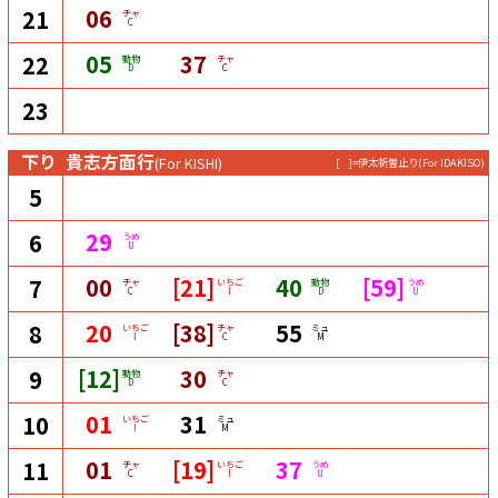
06
21
チャ
C
05
37
22
動物
チャ
D
C
23
下り
貴志方面行
(For KISHI)
[ ]=伊太祈曽止り
(For IDAKISO)
5
29
6
うめ
U
00
[21]
40
[59]
7
チャ
いちご
動物
うめ
C
I
D
U
20
[38]
55
8
いちご
チャ
ミュ
I
C
M
[12]
30
9
動物
チャ
D
C
01
31
10
いちご
ミュ
I
M
01
[19]
37
11
チャ
いちご
うめ
C
I
U