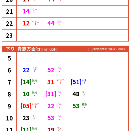
14
21
うめ
U
12
44
22
いちご
うめ
I
U
23
下り
貴志方面行
(For KISHI)
[ ]=伊太祈曽止り
(For IDAKISO)
5
22
52
6
たま
うめ
T
U
[14]
31
[51]
7
動物
いちご
たま
D
I
T
10
[31]
48
8
動物
うめ
ミュ
D
U
M
[05]
22
53
9
いちご
うめ
動物
I
U
D
23
53
10
ミュ
うめ
M
U
[11]
29
11
動物
チャ
D
C