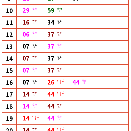
29
59
10
うめ
動物
U
D
16
34
11
チャ
ミュ
C
M
06
37
12
うめ
チャ
U
C
07
37
13
ミュ
うめ
M
U
07
37
14
チャ
ミュ
C
M
07
37
15
うめ
チャ
U
C
07
26
44
16
ミュ
いちご
うめ
M
I
U
14
44
17
チャ
いちご
C
I
14
44
18
うめ
チャ
U
C
14
44
19
いちご
うめ
I
U
14
44
20
チャ
いちご
C
I