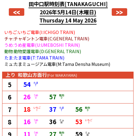
田中口駅時刻表
[TANAKAGUCHI]
<<
>>
2026年5月14日
(木曜日)
Thursday 14 May 2026
いちご:いちご電車(I:ICHIGO TRAIN)
チャ:チャギントン電車(C:GENERAL TRAIN)
うめ:うめ星電車(U:UMEBOSHI TRAIN)
動物:動物愛護電車(D:GENERAL TRAIN)
たま:たま電車(T:TAMA TRAIN)
ミュ:たまミュージアム電車(M:Tama Densha Museum)
上り
和歌山方面行
(For WAKAYAMA)
54
5
たま
T
26
57
6
うめ
動物
U
D
18
37
56
7
いちご
たま
動物
I
T
D
16
36
53
8
うめ
ミュ
いちご
U
M
I
11
27
59
9
うめ
動物
ミュ
U
D
M