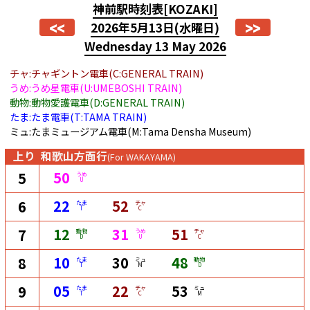
神前駅時刻表
[KOZAKI]
<<
>>
2026年5月13日
(水曜日)
Wednesday 13 May 2026
チャ:チャギントン電車(C:GENERAL TRAIN)
うめ:うめ星電車(U:UMEBOSHI TRAIN)
動物:動物愛護電車(D:GENERAL TRAIN)
たま:たま電車(T:TAMA TRAIN)
ミュ:たまミュージアム電車(M:Tama Densha Museum)
上り
和歌山方面行
(For WAKAYAMA)
50
5
うめ
U
22
52
6
たま
チャ
T
C
12
31
51
7
動物
うめ
チャ
D
U
C
10
30
48
8
たま
ミュ
動物
T
M
D
05
22
53
9
たま
チャ
ミュ
T
C
M