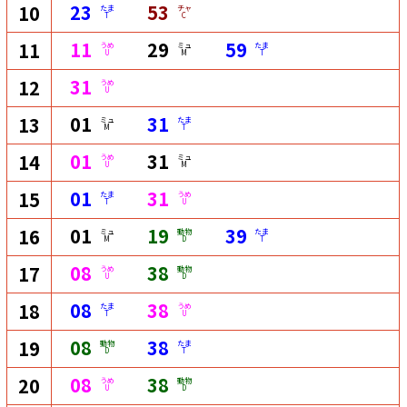
23
53
10
たま
チャ
T
C
11
29
59
11
うめ
ミュ
たま
U
M
T
31
12
うめ
U
01
31
13
ミュ
たま
M
T
01
31
14
うめ
ミュ
U
M
01
31
15
たま
うめ
T
U
01
19
39
16
ミュ
動物
たま
M
D
T
08
38
17
うめ
動物
U
D
08
38
18
たま
うめ
T
U
08
38
19
動物
たま
D
T
08
38
20
うめ
動物
U
D