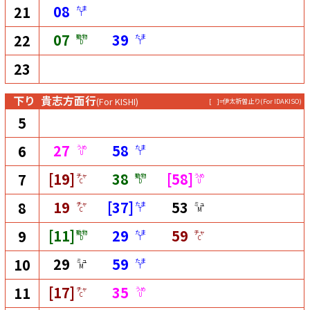
08
21
たま
T
07
39
22
動物
たま
D
T
23
下り
貴志方面行
(For KISHI)
[ ]=伊太祈曽止り
(For IDAKISO)
5
27
58
6
うめ
たま
U
T
[19]
38
[58]
7
チャ
動物
うめ
C
D
U
19
[37]
53
8
チャ
たま
ミュ
C
T
M
[11]
29
59
9
動物
たま
チャ
D
T
C
29
59
10
ミュ
たま
M
T
[17]
35
11
チャ
うめ
C
U