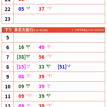
05
37
22
たま
いちご
T
I
23
下り
貴志方面行
(For KISHI)
[ ]=伊太祈曽止り
(For IDAKISO)
5
16
49
6
動物
うめ
D
U
[38]
56
7
動物
いちご
D
I
[15]
33
[51]
8
うめ
動物
たま
U
D
T
08
39
9
うめ
いちご
U
I
09
39
10
動物
うめ
D
U
09
39
11
いちご
動物
I
D
09
39
12
うめ
いちご
U
I