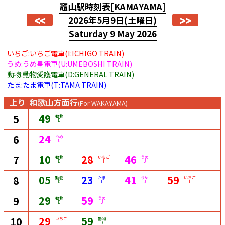
竈山駅時刻表
[KAMAYAMA]
<<
>>
2026年5月9日
(土曜日)
Saturday 9 May 2026
いちご:いちご電車(I:ICHIGO TRAIN)
うめ:うめ星電車(U:UMEBOSHI TRAIN)
動物:動物愛護電車(D:GENERAL TRAIN)
たま:たま電車(T:TAMA TRAIN)
上り
和歌山方面行
(For WAKAYAMA)
49
5
動物
D
24
6
うめ
U
10
28
46
7
動物
いちご
うめ
D
I
U
05
23
41
59
8
動物
たま
うめ
いちご
D
T
U
I
29
59
9
動物
うめ
D
U
29
59
10
いちご
動物
I
D