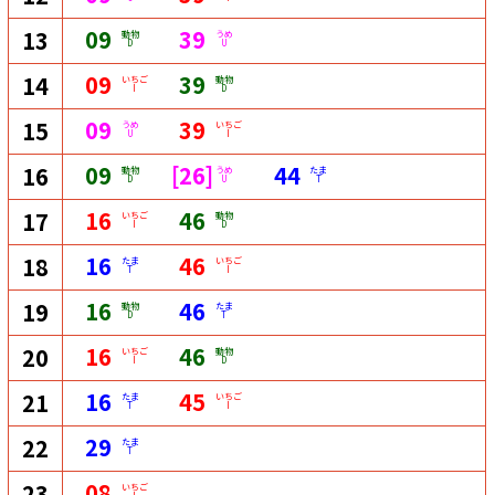
09
39
13
動物
うめ
D
U
09
39
14
いちご
動物
I
D
09
39
15
うめ
いちご
U
I
09
[26]
44
16
動物
うめ
たま
D
U
T
16
46
17
いちご
動物
I
D
16
46
18
たま
いちご
T
I
16
46
19
動物
たま
D
T
16
46
20
いちご
動物
I
D
16
45
21
たま
いちご
T
I
29
22
たま
T
08
23
いちご