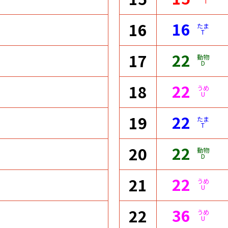
I
16
16
たま
T
22
17
動物
D
22
18
うめ
U
22
19
たま
T
22
20
動物
D
22
21
うめ
U
36
22
うめ
U