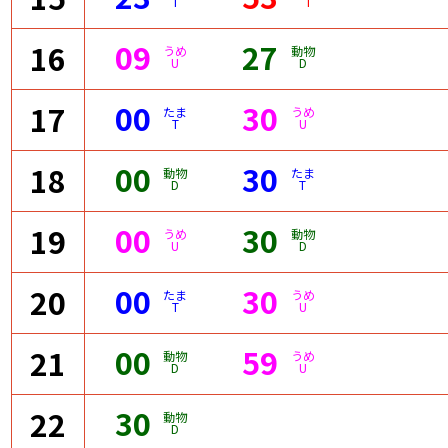
T
I
09
27
16
うめ
動物
U
D
00
30
17
たま
うめ
T
U
00
30
18
動物
たま
D
T
00
30
19
うめ
動物
U
D
00
30
20
たま
うめ
T
U
00
59
21
動物
うめ
D
U
30
22
動物
D