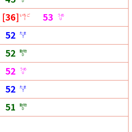
D
[36]
53
いちご
うめ
I
U
52
たま
T
52
動物
D
52
うめ
U
52
たま
T
51
動物
D