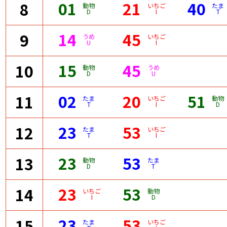
01
21
40
8
動物
いちご
たま
D
I
T
14
45
9
うめ
いちご
U
I
15
45
10
動物
うめ
D
U
02
20
51
11
たま
いちご
動物
T
I
D
23
53
12
たま
いちご
T
I
23
53
13
動物
たま
D
T
23
53
14
いちご
動物
I
D
23
53
15
たま
いちご