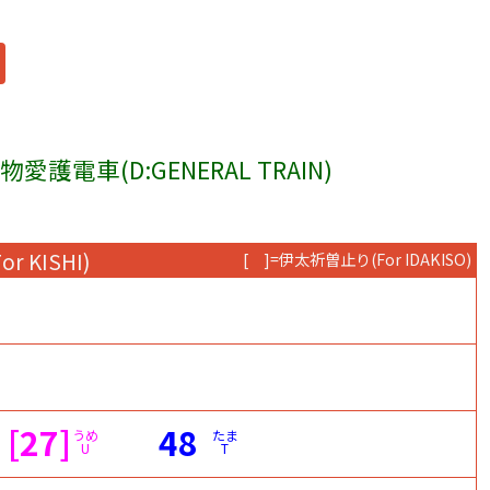
愛護電車(D:GENERAL TRAIN)
For KISHI)
[ ]=伊太祈曽止り
(For IDAKISO)
[27]
48
うめ
たま
U
T