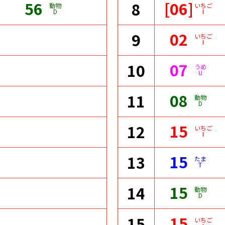
56
[06]
8
動物
いちご
D
I
02
9
いちご
I
07
10
うめ
U
08
11
動物
D
15
12
いちご
I
15
13
たま
T
15
14
動物
D
15
15
いちご