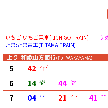
いちご:いちご電車(I:ICHIGO TRAIN)
うめ
たま:たま電車(T:TAMA TRAIN)
上り
和歌山方面行
(For WAKAYAMA)
42
5
いちご
I
14
44
6
動物
うめ
D
U
04
21
41
7
たま
いちご
うめ
T
I
U