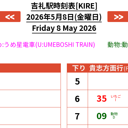
吉礼駅時刻表
[KIRE]
<<
>>
2026年5月8日
(金曜日)
Friday 8 May 2026
:うめ星電車(U:UMEBOSHI TRAIN)
動物:動物
下り
貴志方面行
(
5
35
6
いちご
I
09
7
動物
D