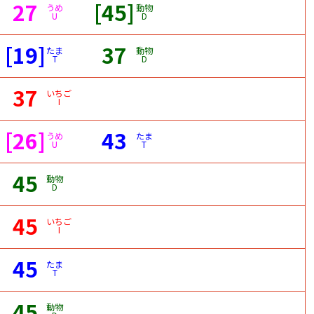
27
[45]
うめ
動物
U
D
[19]
37
たま
動物
T
D
37
いちご
I
[26]
43
うめ
たま
U
T
45
動物
D
45
いちご
I
45
たま
T
45
動物