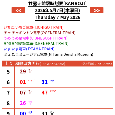
甘露寺前駅時刻表
[KANROJI]
<<
>>
2026年5月7日
(木曜日)
Thursday 7 May 2026
いちご:いちご電車(I:ICHIGO TRAIN)
チャ:チャギントン電車(C:GENERAL TRAIN)
うめ:うめ星電車(U:UMEBOSHI TRAIN)
動物:動物愛護電車(D:GENERAL TRAIN)
たま:たま電車(T:TAMA TRAIN)
ミュ:たまミュージアム電車(M:Tama Densha Museum)
上り
和歌山方面行
(For WAKAYAMA)
[ ]=伊太祈曽止り
(For IDAKISO)
29
5
チャ
C
01
31
6
いちご
たま
I
T
07
47
7
チャ
いちご
C
I
26
8
うめ
U
00
31
9
たま
ミュ
T
M