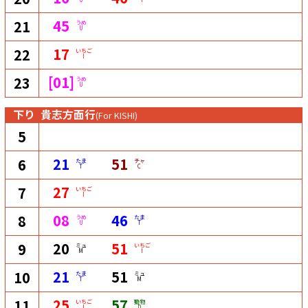
45
21
うめ
U
17
22
いちご
I
[01]
23
うめ
U
下り
貴志方面行
(For KISHI)
5
21
51
6
たま
チャ
T
C
27
7
いちご
I
08
46
8
うめ
たま
U
T
20
51
9
ミュ
いちご
M
I
21
51
10
たま
ミュ
T
M
25
57
11
いちご
動物
I
D