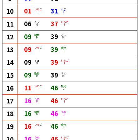
01
31
10
いちご
たま
I
T
06
37
11
ミュ
いちご
M
I
09
39
12
動物
ミュ
D
M
09
39
13
いちご
動物
I
D
09
39
14
ミュ
いちご
M
I
09
39
15
動物
ミュ
D
M
11
46
16
いちご
動物
I
D
16
46
17
うめ
いちご
U
I
16
46
18
動物
うめ
D
U
16
46
19
いちご
動物
I
D
16
46
20
うめ
いちご
U
I