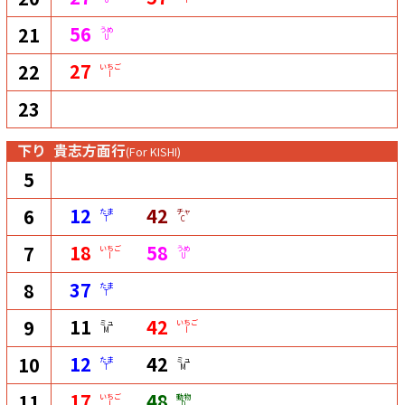
56
21
うめ
U
27
22
いちご
I
23
下り
貴志方面行
(For KISHI)
5
12
42
6
たま
チャ
T
C
18
58
7
いちご
うめ
I
U
37
8
たま
T
11
42
9
ミュ
いちご
M
I
12
42
10
たま
ミュ
T
M
17
48
11
いちご
動物
I
D