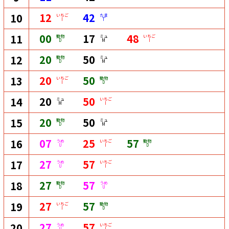
12
42
10
いちご
たま
I
T
00
17
48
11
動物
ミュ
いちご
D
M
I
20
50
12
動物
ミュ
D
M
20
50
13
いちご
動物
I
D
20
50
14
ミュ
いちご
M
I
20
50
15
動物
ミュ
D
M
07
25
57
16
うめ
いちご
動物
U
I
D
27
57
17
うめ
いちご
U
I
27
57
18
動物
うめ
D
U
27
57
19
いちご
動物
I
D
27
57
20
うめ
いちご
U
I