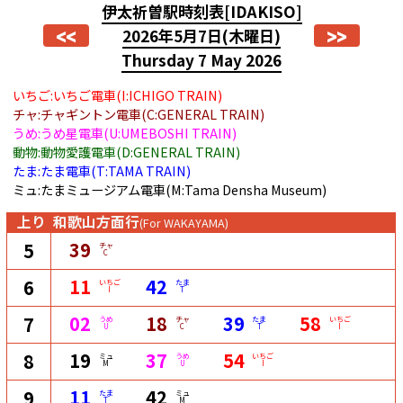
伊太祈曽駅時刻表
[IDAKISO]
<<
>>
2026年5月7日
(木曜日)
Thursday 7 May 2026
いちご:いちご電車(I:ICHIGO TRAIN)
チャ:チャギントン電車(C:GENERAL TRAIN)
うめ:うめ星電車(U:UMEBOSHI TRAIN)
動物:動物愛護電車(D:GENERAL TRAIN)
たま:たま電車(T:TAMA TRAIN)
ミュ:たまミュージアム電車(M:Tama Densha Museum)
上り
和歌山方面行
(For WAKAYAMA)
39
5
チャ
C
11
42
6
いちご
たま
I
T
02
18
39
58
7
うめ
チャ
たま
いちご
U
C
T
I
19
37
54
8
ミュ
うめ
いちご
M
U
I
11
42
9
たま
ミュ
T
M