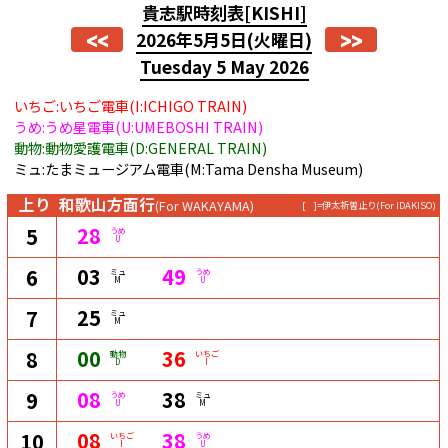
貴志駅時刻表
[KISHI]
<<
>>
2026年5月5日
(火曜日)
Tuesday 5 May 2026
いちご:いちご電車(I:ICHIGO TRAIN)
うめ:うめ星電車(U:UMEBOSHI TRAIN)
動物:動物愛護電車(D:GENERAL TRAIN)
ミュ:たまミュージアム電車(M:Tama Densha Museum)
上り
和歌山方面行
(For WAKAYAMA)
[ ]=伊太祈曽止り
(For IDAKISO)
28
5
うめ
U
03
49
6
ミュ
うめ
M
U
25
7
ミュ
M
00
36
8
動物
いちご
D
I
08
38
9
うめ
ミュ
U
M
08
38
10
いちご
うめ
I
U