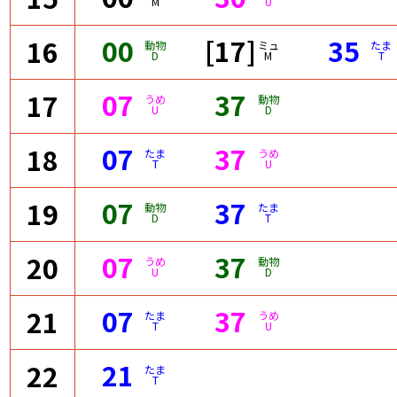
M
U
00
[17]
35
16
動物
ミュ
たま
D
M
T
07
37
17
うめ
動物
U
D
07
37
18
たま
うめ
T
U
07
37
19
動物
たま
D
T
07
37
20
うめ
動物
U
D
07
37
21
たま
うめ
T
U
21
22
たま
T