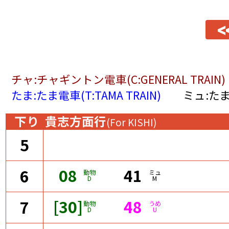
<
チャ:チャギントン電車(C:GENERAL TRAIN)
たま:たま電車(T:TAMA TRAIN)
ミュ:たま
下り
貴志方面行
(For KISHI)
5
08
41
6
動物
ミュ
D
M
[30]
48
7
動物
うめ
D
U