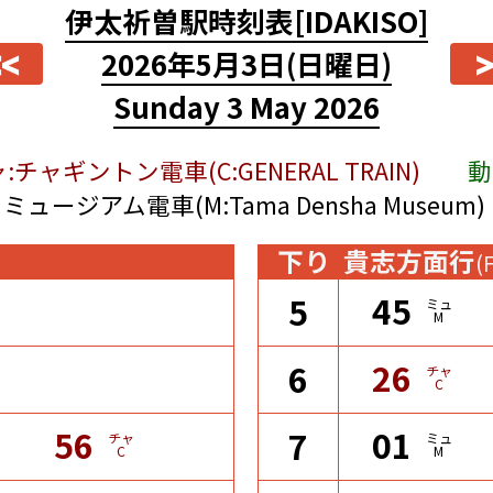
伊太祈曽駅時刻表
[IDAKISO]
<<
>
2026年5月3日
(日曜日)
Sunday 3 May 2026
:チャギントン電車(C:GENERAL TRAIN)
動
ミュージアム電車(M:Tama Densha Museum)
下り
貴志方面行
(
45
5
ミュ
M
26
6
チャ
C
56
01
7
チャ
ミュ
C
M