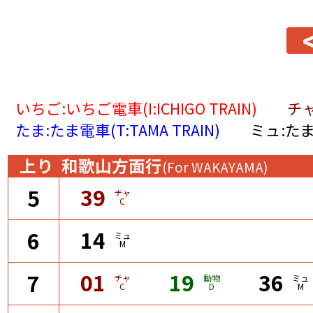
いちご:いちご電車(I:ICHIGO TRAIN)
チャ
たま:たま電車(T:TAMA TRAIN)
ミュ:たま
上り
和歌山方面行
(For WAKAYAMA)
39
5
チャ
C
14
6
ミュ
M
01
19
36
7
チャ
動物
ミュ
C
D
M