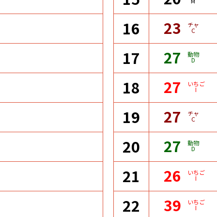
M
23
16
チャ
C
27
17
動物
D
27
18
いちご
I
27
19
チャ
C
27
20
動物
D
26
21
いちご
I
39
22
いちご
I