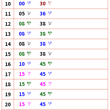
00
30
10
たま
チャ
T
C
05
36
11
ミュ
たま
M
T
08
38
12
動物
ミュ
D
M
08
38
13
たま
動物
T
D
08
38
14
ミュ
たま
M
T
08
38
15
動物
ミュ
D
M
10
45
16
たま
動物
T
D
15
45
17
うめ
たま
U
T
15
45
18
動物
うめ
D
U
15
45
19
たま
動物
T
D
15
45
20
うめ
たま
U
T