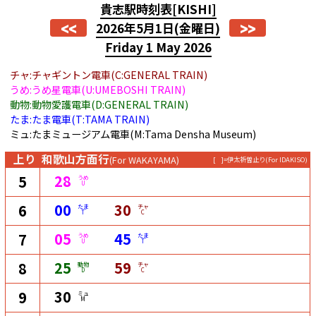
貴志駅時刻表
[KISHI]
<<
>>
2026年5月1日
(金曜日)
Friday 1 May 2026
チャ:チャギントン電車(C:GENERAL TRAIN)
うめ:うめ星電車(U:UMEBOSHI TRAIN)
動物:動物愛護電車(D:GENERAL TRAIN)
たま:たま電車(T:TAMA TRAIN)
ミュ:たまミュージアム電車(M:Tama Densha Museum)
上り
和歌山方面行
(For WAKAYAMA)
[ ]=伊太祈曽止り
(For IDAKISO)
28
5
うめ
U
00
30
6
たま
チャ
T
C
05
45
7
うめ
たま
U
T
25
59
8
動物
チャ
D
C
30
9
ミュ
M