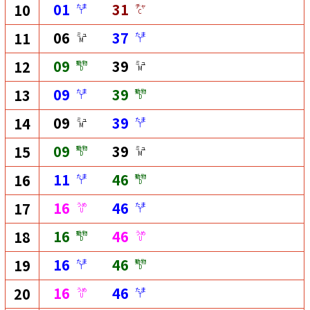
01
31
10
たま
チャ
T
C
06
37
11
ミュ
たま
M
T
09
39
12
動物
ミュ
D
M
09
39
13
たま
動物
T
D
09
39
14
ミュ
たま
M
T
09
39
15
動物
ミュ
D
M
11
46
16
たま
動物
T
D
16
46
17
うめ
たま
U
T
16
46
18
動物
うめ
D
U
16
46
19
たま
動物
T
D
16
46
20
うめ
たま
U
T