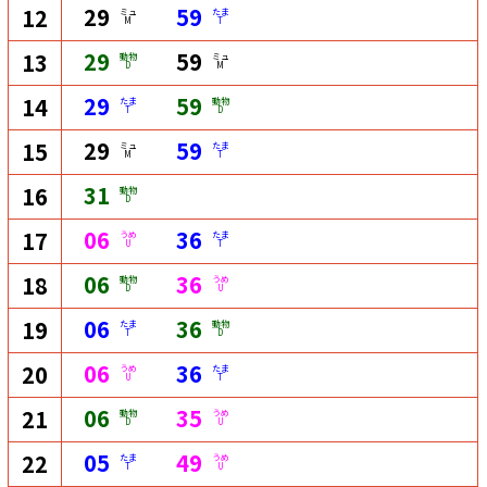
29
59
12
ミュ
たま
M
T
29
59
13
動物
ミュ
D
M
29
59
14
たま
動物
T
D
29
59
15
ミュ
たま
M
T
31
16
動物
D
06
36
17
うめ
たま
U
T
06
36
18
動物
うめ
D
U
06
36
19
たま
動物
T
D
06
36
20
うめ
たま
U
T
06
35
21
動物
うめ
D
U
05
49
22
たま
うめ
T
U