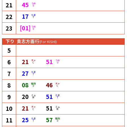
45
21
うめ
U
17
22
たま
T
[01]
23
うめ
U
下り
貴志方面行
(For KISHI)
5
21
51
6
チャ
うめ
C
U
27
7
たま
T
08
46
8
動物
チャ
D
C
20
51
9
ミュ
たま
M
T
21
51
10
チャ
ミュ
C
M
25
57
11
たま
動物
T
D