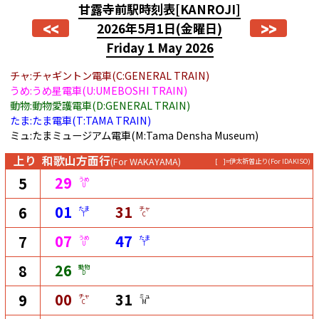
甘露寺前駅時刻表
[KANROJI]
<<
>>
2026年5月1日
(金曜日)
Friday 1 May 2026
チャ:チャギントン電車(C:GENERAL TRAIN)
うめ:うめ星電車(U:UMEBOSHI TRAIN)
動物:動物愛護電車(D:GENERAL TRAIN)
たま:たま電車(T:TAMA TRAIN)
ミュ:たまミュージアム電車(M:Tama Densha Museum)
上り
和歌山方面行
(For WAKAYAMA)
[ ]=伊太祈曽止り
(For IDAKISO)
29
5
うめ
U
01
31
6
たま
チャ
T
C
07
47
7
うめ
たま
U
T
26
8
動物
D
00
31
9
チャ
ミュ
C
M