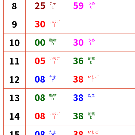
25
59
8
チャ
うめ
C
U
30
9
いちご
I
00
30
10
動物
うめ
D
U
05
36
11
いちご
動物
I
D
08
38
12
たま
いちご
T
I
08
38
13
動物
たま
D
T
08
38
14
いちご
動物
I
D
08
38
15
たま
いちご