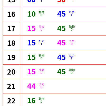
T
I
10
45
16
動物
たま
D
T
15
45
17
うめ
動物
U
D
15
45
18
たま
うめ
T
U
15
45
19
動物
たま
D
T
15
45
20
うめ
動物
U
D
44
21
うめ
U
16
22
動物
D