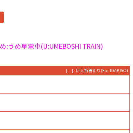
め:うめ星電車(U:UMEBOSHI TRAIN)
[ ]=伊太祈曽止り
(For IDAKISO)