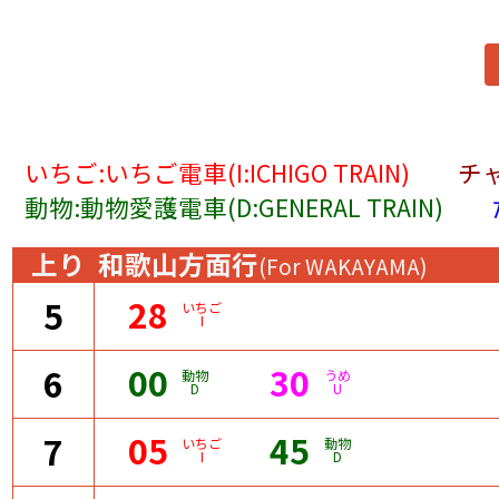
いちご:いちご電車(I:ICHIGO TRAIN)
チャ
動物:動物愛護電車(D:GENERAL TRAIN)
上り
和歌山方面行
(For WAKAYAMA)
28
5
いちご
I
00
30
6
動物
うめ
D
U
05
45
7
いちご
動物
I
D