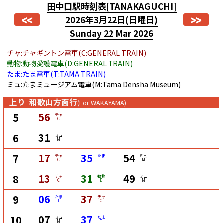
田中口駅時刻表
[TANAKAGUCHI]
<<
>>
2026年3月22日
(日曜日)
Sunday 22 Mar 2026
チャ:チャギントン電車(C:GENERAL TRAIN)
動物:動物愛護電車(D:GENERAL TRAIN)
たま:たま電車(T:TAMA TRAIN)
ミュ:たまミュージアム電車(M:Tama Densha Museum)
上り
和歌山方面行
(For WAKAYAMA)
56
5
チャ
C
31
6
ミュ
M
17
35
54
7
チャ
たま
ミュ
C
T
M
13
31
49
8
チャ
動物
ミュ
C
D
M
06
37
9
たま
チャ
T
C
07
37
10
ミュ
たま
M
T