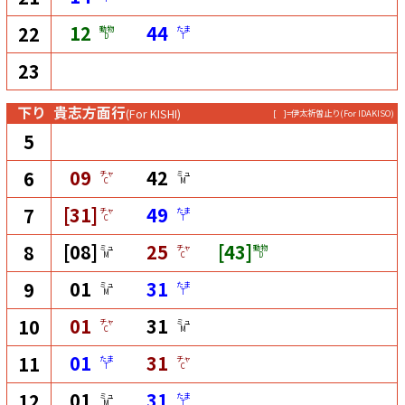
12
44
22
動物
たま
D
T
23
下り
貴志方面行
(For KISHI)
[ ]=伊太祈曽止り
(For IDAKISO)
5
09
42
6
チャ
ミュ
C
M
[31]
49
7
チャ
たま
C
T
[08]
25
[43]
8
ミュ
チャ
動物
M
C
D
01
31
9
ミュ
たま
M
T
01
31
10
チャ
ミュ
C
M
01
31
11
たま
チャ
T
C
01
31
12
ミュ
たま
M
T