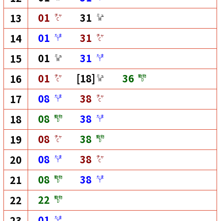
01
31
13
チャ
ミュ
C
M
01
31
14
たま
チャ
T
C
01
31
15
ミュ
たま
M
T
01
[18]
36
16
チャ
ミュ
動物
C
M
D
08
38
17
たま
チャ
T
C
08
38
18
動物
たま
D
T
08
38
19
チャ
動物
C
D
08
38
20
たま
チャ
T
C
08
38
21
動物
たま
D
T
22
22
動物
D
01
23
たま