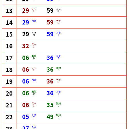
29
59
13
チャ
ミュ
C
M
29
59
14
たま
チャ
T
C
29
59
15
ミュ
たま
M
T
32
16
チャ
C
06
36
17
動物
たま
D
T
06
36
18
チャ
動物
C
D
06
36
19
たま
チャ
T
C
06
36
20
動物
たま
D
T
06
35
21
チャ
動物
C
D
05
49
22
たま
動物
T
D
27
23
たま