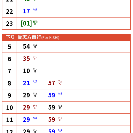
17
22
たま
T
[01]
23
動物
D
下り
貴志方面行
(For KISHI)
54
5
ミュ
M
35
6
チャ
C
10
7
ミュ
M
21
57
8
たま
チャ
T
C
29
59
9
ミュ
たま
M
T
29
59
10
チャ
ミュ
C
M
29
59
11
たま
チャ
T
C
29
59
12
ミュ
たま
M
T