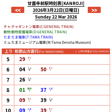
甘露寺前駅時刻表
[KANROJI]
<<
>>
2026年3月22日
(日曜日)
Sunday 22 Mar 2026
チャ:チャギントン電車(C:GENERAL TRAIN)
動物:動物愛護電車(D:GENERAL TRAIN)
たま:たま電車(T:TAMA TRAIN)
ミュ:たまミュージアム電車(M:Tama Densha Museum)
上り
和歌山方面行
(For WAKAYAMA)
[ ]=伊太祈曽止り
(For IDAKISO)
29
5
チャ
C
04
50
6
ミュ
チャ
M
C
26
7
ミュ
M
01
37
8
動物
たま
D
T
09
39
9
チャ
ミュ
C
M
09
39
10
たま
チャ
T
C