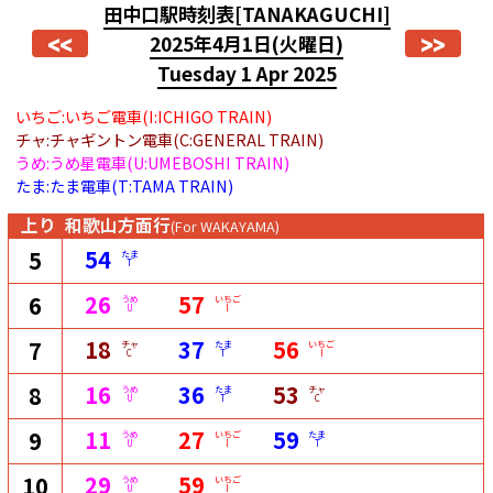
田中口駅時刻表
[TANAKAGUCHI]
<<
>>
2025年4月1日
(火曜日)
Tuesday 1 Apr 2025
いちご:いちご電車(I:ICHIGO TRAIN)
チャ:チャギントン電車(C:GENERAL TRAIN)
うめ:うめ星電車(U:UMEBOSHI TRAIN)
たま:たま電車(T:TAMA TRAIN)
上り
和歌山方面行
(For WAKAYAMA)
54
5
たま
T
26
57
6
うめ
いちご
U
I
18
37
56
7
チャ
たま
いちご
C
T
I
16
36
53
8
うめ
たま
チャ
U
T
C
11
27
59
9
うめ
いちご
たま
U
I
T
29
59
10
うめ
いちご
U
I