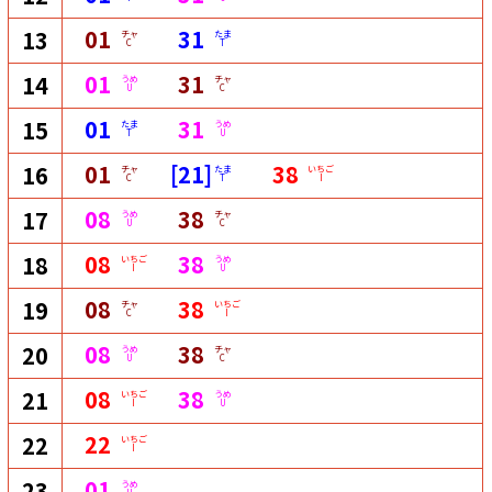
01
31
13
チャ
たま
C
T
01
31
14
うめ
チャ
U
C
01
31
15
たま
うめ
T
U
01
[21]
38
16
チャ
たま
いちご
C
T
I
08
38
17
うめ
チャ
U
C
08
38
18
いちご
うめ
I
U
08
38
19
チャ
いちご
C
I
08
38
20
うめ
チャ
U
C
08
38
21
いちご
うめ
I
U
22
22
いちご
I
01
23
うめ