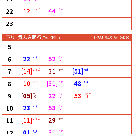
12
44
22
いちご
うめ
I
U
23
下り
貴志方面行
(For KISHI)
[ ]=伊太祈曽止り
(For IDAKISO)
5
22
52
6
たま
うめ
T
U
[14]
31
[51]
7
いちご
チャ
たま
I
C
T
10
[31]
48
8
いちご
うめ
たま
I
U
T
[05]
22
53
9
チャ
うめ
いちご
C
U
I
23
53
10
たま
うめ
T
U
[11]
29
11
いちご
チャ
I
C
01
31
12
たま
うめ
T
U