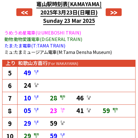
竈山駅時刻表
[KAMAYAMA]
<<
>>
2025年3月23日
(日曜日)
Sunday 23 Mar 2025
うめ:うめ星電車(U:UMEBOSHI TRAIN)
動物:動物愛護電車(D:GENERAL TRAIN)
たま:たま電車(T:TAMA TRAIN)
ミュ:たまミュージアム電車(M:Tama Densha Museum)
上り
和歌山方面行
(For WAKAYAMA)
49
5
たま
T
24
6
ミュ
M
10
28
46
7
たま
動物
ミュ
T
D
M
05
23
41
59
8
たま
うめ
ミュ
動物
T
U
M
D
29
59
9
たま
ミュ
T
M
29
59
10
動物
たま
D
T