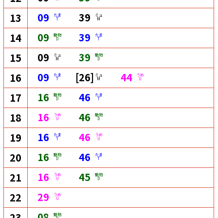
09
39
13
たま
ミュ
T
M
09
39
14
動物
たま
D
T
09
39
15
ミュ
動物
M
D
09
[26]
44
16
たま
ミュ
うめ
T
M
U
16
46
17
動物
たま
D
T
16
46
18
うめ
動物
U
D
16
46
19
たま
うめ
T
U
16
46
20
動物
たま
D
T
16
45
21
うめ
動物
U
D
29
22
うめ
U
08
23
動物