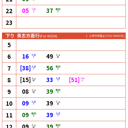
05
37
22
うめ
動物
U
D
23
下り
貴志方面行
(For KISHI)
[ ]=伊太祈曽止り
(For IDAKISO)
5
16
49
6
たま
ミュ
T
M
[38]
56
7
たま
動物
T
D
[15]
33
[51]
8
ミュ
たま
うめ
M
T
U
08
39
9
ミュ
動物
M
D
09
39
10
たま
ミュ
T
M
09
39
11
動物
たま
D
T
09
39
12
ミュ
動物
M
D