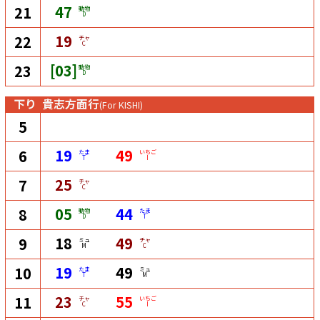
47
21
動物
D
19
22
チャ
C
[03]
23
動物
D
下り
貴志方面行
(For KISHI)
5
19
49
6
たま
いちご
T
I
25
7
チャ
C
05
44
8
動物
たま
D
T
18
49
9
ミュ
チャ
M
C
19
49
10
たま
ミュ
T
M
23
55
11
チャ
いちご
C
I