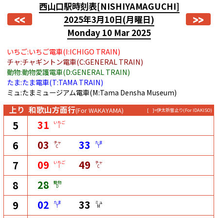
西山口駅時刻表
[NISHIYAMAGUCHI]
<<
>>
2025年3月10日
(月曜日)
Monday 10 Mar 2025
いちご:いちご電車(I:ICHIGO TRAIN)
チャ:チャギントン電車(C:GENERAL TRAIN)
動物:動物愛護電車(D:GENERAL TRAIN)
たま:たま電車(T:TAMA TRAIN)
ミュ:たまミュージアム電車(M:Tama Densha Museum)
上り
和歌山方面行
(For WAKAYAMA)
[ ]=伊太祈曽止り
(For IDAKISO)
31
5
いちご
I
03
33
6
チャ
たま
C
T
09
49
7
いちご
チャ
I
C
28
8
動物
D
02
33
9
たま
ミュ
T
M