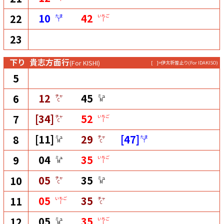
10
42
22
たま
いちご
T
I
23
下り
貴志方面行
(For KISHI)
[ ]=伊太祈曽止り
(For IDAKISO)
5
12
45
6
チャ
ミュ
C
M
[34]
52
7
チャ
いちご
C
I
[11]
29
[47]
8
ミュ
チャ
たま
M
C
T
04
35
9
ミュ
いちご
M
I
05
35
10
チャ
ミュ
C
M
05
35
11
いちご
チャ
I
C
05
35
12
ミュ
いちご
M
I