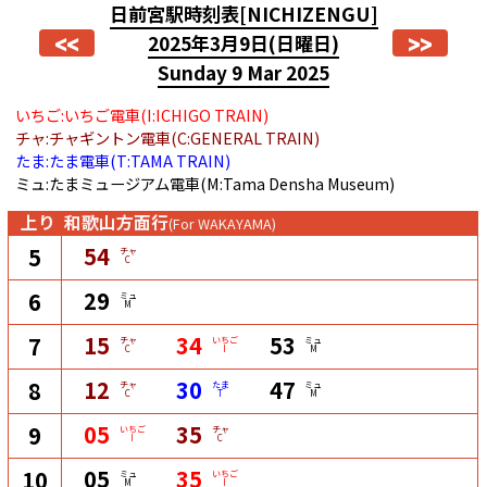
日前宮駅時刻表
[NICHIZENGU]
<<
>>
2025年3月9日
(日曜日)
Sunday 9 Mar 2025
いちご:いちご電車(I:ICHIGO TRAIN)
チャ:チャギントン電車(C:GENERAL TRAIN)
たま:たま電車(T:TAMA TRAIN)
ミュ:たまミュージアム電車(M:Tama Densha Museum)
上り
和歌山方面行
(For WAKAYAMA)
54
5
チャ
C
29
6
ミュ
M
15
34
53
7
チャ
いちご
ミュ
C
I
M
12
30
47
8
チャ
たま
ミュ
C
T
M
05
35
9
いちご
チャ
I
C
05
35
10
ミュ
いちご
M
I