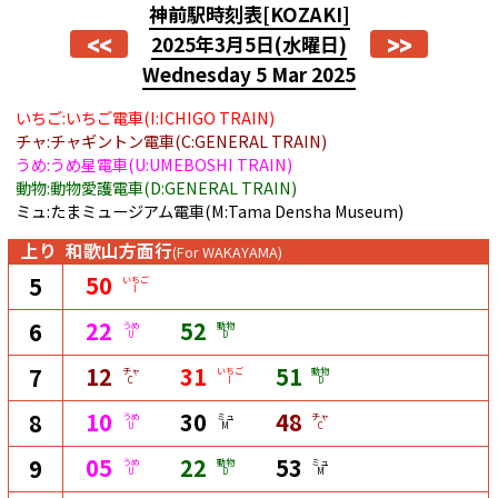
神前駅時刻表
[KOZAKI]
<<
>>
2025年3月5日
(水曜日)
Wednesday 5 Mar 2025
いちご:いちご電車(I:ICHIGO TRAIN)
チャ:チャギントン電車(C:GENERAL TRAIN)
うめ:うめ星電車(U:UMEBOSHI TRAIN)
動物:動物愛護電車(D:GENERAL TRAIN)
ミュ:たまミュージアム電車(M:Tama Densha Museum)
上り
和歌山方面行
(For WAKAYAMA)
50
5
いちご
I
22
52
6
うめ
動物
U
D
12
31
51
7
チャ
いちご
動物
C
I
D
10
30
48
8
うめ
ミュ
チャ
U
M
C
05
22
53
9
うめ
動物
ミュ
U
D
M