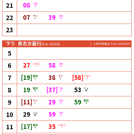
08
21
うめ
U
07
39
22
チャ
うめ
C
U
23
下り
貴志方面行
(For KISHI)
[ ]=伊太祈曽止り
(For IDAKISO)
5
27
58
6
いちご
うめ
I
U
[19]
38
[58]
7
動物
チャ
いちご
D
C
I
19
[37]
53
8
動物
うめ
ミュ
D
U
M
[11]
29
59
9
チャ
うめ
動物
C
U
D
29
59
10
ミュ
うめ
M
U
[17]
35
11
動物
いちご
D
I