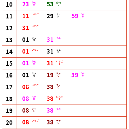
23
53
10
うめ
動物
U
D
11
29
59
11
いちご
ミュ
うめ
I
M
U
31
12
いちご
I
01
31
13
ミュ
うめ
M
U
01
31
14
いちご
ミュ
I
M
01
31
15
うめ
いちご
U
I
01
19
39
16
ミュ
チャ
うめ
M
C
U
08
38
17
いちご
チャ
I
C
08
38
18
うめ
いちご
U
I
08
38
19
チャ
うめ
C
U
08
38
20
いちご
チャ
I
C