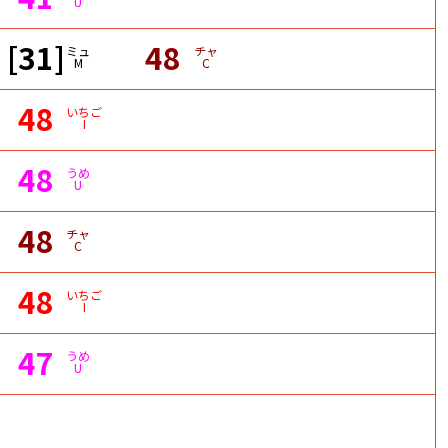
U
[31]
48
ミュ
チャ
M
C
48
いちご
I
48
うめ
U
48
チャ
C
48
いちご
I
47
うめ
U