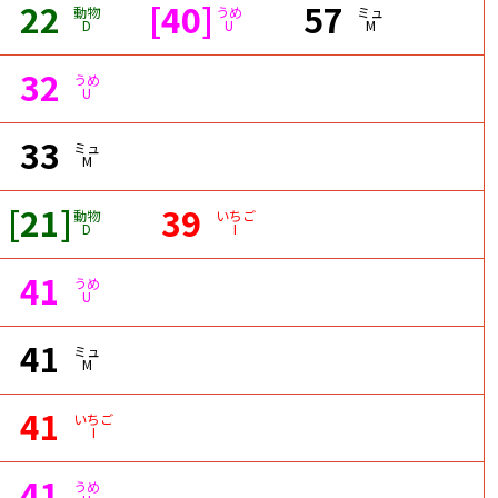
22
[40]
57
動物
うめ
ミュ
D
U
M
32
うめ
U
33
ミュ
M
[21]
39
動物
いちご
D
I
41
うめ
U
41
ミュ
M
41
いちご
I
41
うめ