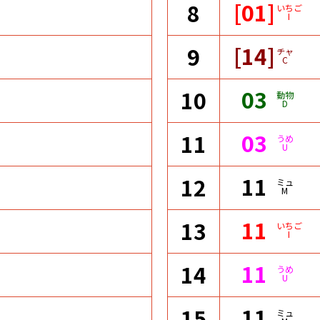
[01]
8
いちご
I
[14]
9
チャ
C
03
10
動物
D
03
11
うめ
U
11
12
ミュ
M
11
13
いちご
I
11
14
うめ
U
11
15
ミュ