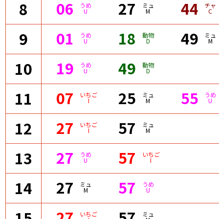
06
27
44
8
うめ
ミュ
チャ
U
M
C
01
18
49
9
うめ
動物
ミュ
U
D
M
19
49
10
うめ
動物
U
D
07
25
55
11
いちご
ミュ
うめ
I
M
U
27
57
12
いちご
ミュ
I
M
27
57
13
うめ
いちご
U
I
27
57
14
ミュ
うめ
M
U
27
57
15
いちご
ミュ