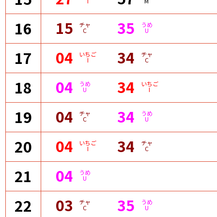
I
M
15
35
16
チャ
うめ
C
U
04
34
17
いちご
チャ
I
C
04
34
18
うめ
いちご
U
I
04
34
19
チャ
うめ
C
U
04
34
20
いちご
チャ
I
C
04
21
うめ
U
03
35
22
チャ
うめ
C
U