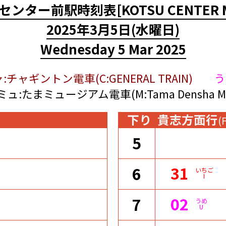
センター前駅時刻表
[KOTSU CENTER 
2025年3月5日
(水曜日)
Wednesday 5 Mar 2025
:チャギントン電車(C:GENERAL TRAIN)
う
ミュ:たまミュージアム電車(M:Tama Densha Mu
下り
貴志方面行
(
5
31
6
いちご
I
02
7
うめ
U