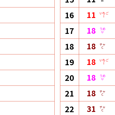
M
11
16
いちご
I
18
17
うめ
U
18
18
チャ
C
18
19
いちご
I
18
20
うめ
U
18
21
チャ
C
31
22
チャ
C