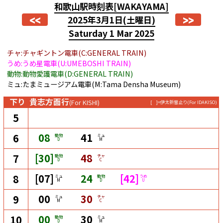
和歌山駅時刻表
[WAKAYAMA]
<<
>>
2025年3月1日
(土曜日)
Saturday 1 Mar 2025
チャ:チャギントン電車(C:GENERAL TRAIN)
うめ:うめ星電車(U:UMEBOSHI TRAIN)
動物:動物愛護電車(D:GENERAL TRAIN)
ミュ:たまミュージアム電車(M:Tama Densha Museum)
下り
貴志方面行
(For KISHI)
[ ]=伊太祈曽止り
(For IDAKISO)
5
08
41
6
動物
ミュ
D
M
[30]
48
7
動物
チャ
D
C
[07]
24
[42]
8
ミュ
動物
うめ
M
D
U
00
30
9
ミュ
チャ
M
C
00
30
10
動物
ミュ
D
M