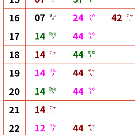
C
D
07
24
42
16
ミュ
うめ
チャ
M
U
C
14
44
17
動物
うめ
D
U
14
44
18
チャ
動物
C
D
14
44
19
うめ
チャ
U
C
14
44
20
動物
うめ
D
U
14
21
チャ
C
12
44
22
うめ
チャ
U
C