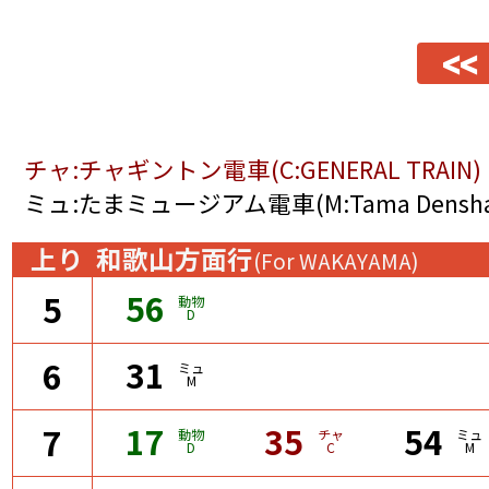
<<
チャ:チャギントン電車(C:GENERAL TRAIN)
ミュ:たまミュージアム電車(M:Tama Densha 
上り
和歌山方面行
(For WAKAYAMA)
56
5
動物
D
31
6
ミュ
M
17
35
54
7
動物
チャ
ミュ
D
C
M