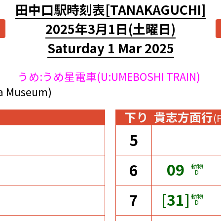
田中口駅時刻表
[TANAKAGUCHI]
2025年3月1日
(土曜日)
Saturday 1 Mar 2025
うめ:うめ星電車(U:UMEBOSHI TRAIN)
Museum)
下り
貴志方面行
(
5
09
6
動物
D
[31]
7
動物
D