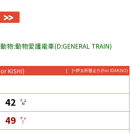
>>
動物:動物愛護電車(D:GENERAL TRAIN)
For KISHI)
[ ]=伊太祈曽止り
(For IDAKISO)
42
ミュ
M
49
チャ
C