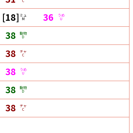
C
[18]
36
ミュ
うめ
M
U
38
動物
D
38
チャ
C
38
うめ
U
38
動物
D
38
チャ
C