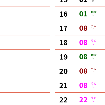
M
01
16
動物
D
08
17
チャ
C
08
18
うめ
U
08
19
動物
D
08
20
チャ
C
08
21
うめ
U
22
22
うめ
U