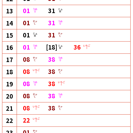
01
31
13
うめ
ミュ
U
M
01
31
14
チャ
うめ
C
U
01
31
15
ミュ
チャ
M
C
01
[18]
36
16
うめ
ミュ
いちご
U
M
I
08
38
17
チャ
うめ
C
U
08
38
18
いちご
チャ
I
C
08
38
19
うめ
いちご
U
I
08
38
20
チャ
うめ
C
U
08
38
21
いちご
チャ
I
C
22
22
いちご
I
01
23
チャ