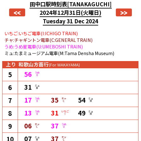
田中口駅時刻表
[TANAKAGUCHI]
<<
>>
2024年12月31日
(火曜日)
Tuesday 31 Dec 2024
いちご:いちご電車(I:ICHIGO TRAIN)
チャ:チャギントン電車(C:GENERAL TRAIN)
うめ:うめ星電車(U:UMEBOSHI TRAIN)
ミュ:たまミュージアム電車(M:Tama Densha Museum)
上り
和歌山方面行
(For WAKAYAMA)
56
5
うめ
U
31
6
ミュ
M
17
35
54
7
うめ
チャ
ミュ
U
C
M
13
31
49
8
うめ
いちご
ミュ
U
I
M
06
37
9
チャ
うめ
C
U
07
37
10
ミュ
チャ
M
C