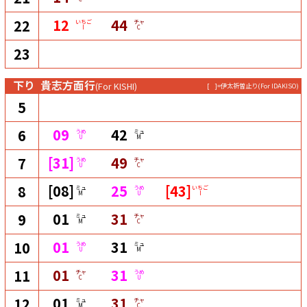
12
44
22
いちご
チャ
I
C
23
下り
貴志方面行
(For KISHI)
[ ]=伊太祈曽止り
(For IDAKISO)
5
09
42
6
うめ
ミュ
U
M
[31]
49
7
うめ
チャ
U
C
[08]
25
[43]
8
ミュ
うめ
いちご
M
U
I
01
31
9
ミュ
チャ
M
C
01
31
10
うめ
ミュ
U
M
01
31
11
チャ
うめ
C
U
01
31
12
ミュ
チャ
M
C