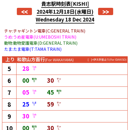
貴志駅時刻表
[KISHI]
<<
>>
2024年12月18日
(水曜日)
Wednesday 18 Dec 2024
チャ:チャギントン電車(C:GENERAL TRAIN)
うめ:うめ星電車(U:UMEBOSHI TRAIN)
動物:動物愛護電車(D:GENERAL TRAIN)
たま:たま電車(T:TAMA TRAIN)
上り
和歌山方面行
(For WAKAYAMA)
[ ]=伊太祈曽止り
(For IDAKISO)
28
5
うめ
U
00
30
6
動物
チャ
D
C
05
45
7
うめ
動物
U
D
25
59
8
たま
チャ
T
C
30
9
うめ
U
00
30
10
動物
チャ
D
C