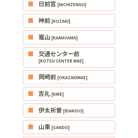
■日前宮
[NICHIZENGU]
■神前
[KOZAKI]
■竈山
[KAMAYAMA]
■交通センター前
[KOTSU CENTER MAE]
■岡崎前
[OKAZAKIMAE]
■吉礼
[KIRE]
■伊太祈曽
[IDAKISO]
■山東
[SANDO]