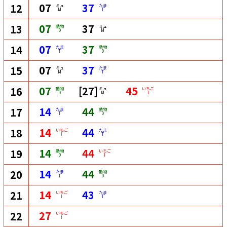
07
37
12
ミュ
たま
M
T
07
37
13
動物
ミュ
D
M
07
37
14
たま
動物
T
D
07
37
15
ミュ
たま
M
T
07
[27]
45
16
動物
ミュ
いちご
D
M
I
14
44
17
たま
動物
T
D
14
44
18
いちご
たま
I
T
14
44
19
動物
いちご
D
I
14
44
20
たま
動物
T
D
14
43
21
いちご
たま
I
T
27
22
いちご
I