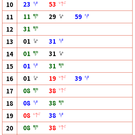
23
53
10
たま
いちご
T
I
11
29
59
11
動物
ミュ
たま
D
M
T
31
12
動物
D
01
31
13
ミュ
たま
M
T
01
31
14
動物
ミュ
D
M
01
31
15
たま
動物
T
D
01
19
39
16
ミュ
いちご
たま
M
I
T
08
38
17
動物
いちご
D
I
08
38
18
たま
動物
T
D
08
38
19
いちご
たま
I
T
08
38
20
動物
いちご
D
I