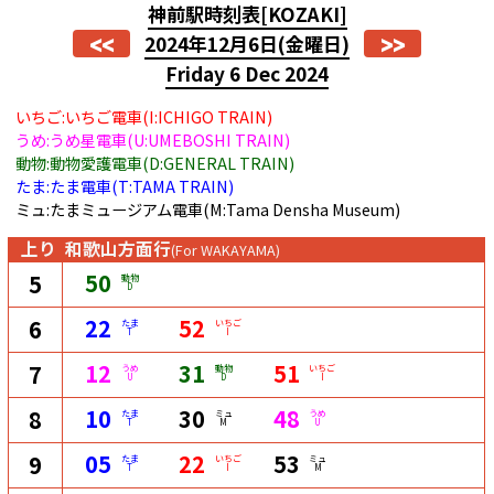
神前駅時刻表
[KOZAKI]
<<
>>
2024年12月6日
(金曜日)
Friday 6 Dec 2024
いちご:いちご電車(I:ICHIGO TRAIN)
うめ:うめ星電車(U:UMEBOSHI TRAIN)
動物:動物愛護電車(D:GENERAL TRAIN)
たま:たま電車(T:TAMA TRAIN)
ミュ:たまミュージアム電車(M:Tama Densha Museum)
上り
和歌山方面行
(For WAKAYAMA)
50
5
動物
D
22
52
6
たま
いちご
T
I
12
31
51
7
うめ
動物
いちご
U
D
I
10
30
48
8
たま
ミュ
うめ
T
M
U
05
22
53
9
たま
いちご
ミュ
T
I
M