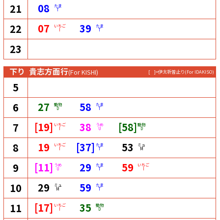
08
21
たま
T
07
39
22
いちご
たま
I
T
23
下り
貴志方面行
(For KISHI)
[ ]=伊太祈曽止り
(For IDAKISO)
5
27
58
6
動物
たま
D
T
[19]
38
[58]
7
いちご
うめ
動物
I
U
D
19
[37]
53
8
いちご
たま
ミュ
I
T
M
[11]
29
59
9
うめ
たま
いちご
U
T
I
29
59
10
ミュ
たま
M
T
[17]
35
11
いちご
動物
I
D