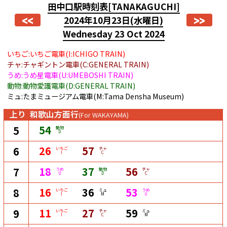
田中口駅時刻表
[TANAKAGUCHI]
<<
>>
2024年10月23日
(水曜日)
Wednesday 23 Oct 2024
いちご:いちご電車(I:ICHIGO TRAIN)
チャ:チャギントン電車(C:GENERAL TRAIN)
うめ:うめ星電車(U:UMEBOSHI TRAIN)
動物:動物愛護電車(D:GENERAL TRAIN)
ミュ:たまミュージアム電車(M:Tama Densha Museum)
上り
和歌山方面行
(For WAKAYAMA)
54
5
動物
D
26
57
6
いちご
チャ
I
C
18
37
56
7
うめ
動物
チャ
U
D
C
16
36
53
8
いちご
ミュ
うめ
I
M
U
11
27
59
9
いちご
チャ
ミュ
I
C
M