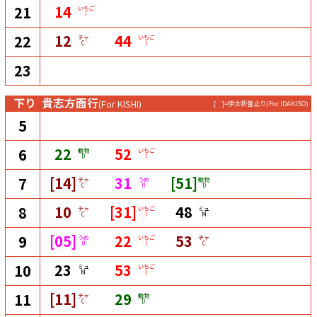
14
21
いちご
I
12
44
22
チャ
いちご
C
I
23
下り
貴志方面行
(For KISHI)
[ ]=伊太祈曽止り
(For IDAKISO)
5
22
52
6
動物
いちご
D
I
[14]
31
[51]
7
チャ
うめ
動物
C
U
D
10
[31]
48
8
チャ
いちご
ミュ
C
I
M
[05]
22
53
9
うめ
いちご
チャ
U
I
C
23
53
10
ミュ
いちご
M
I
[11]
29
11
チャ
動物
C
D