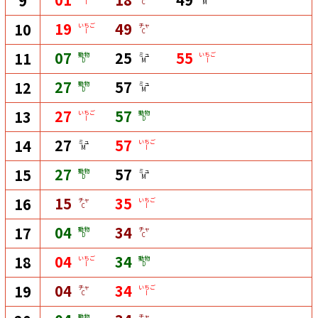
9
I
C
M
19
49
10
いちご
チャ
I
C
07
25
55
11
動物
ミュ
いちご
D
M
I
27
57
12
動物
ミュ
D
M
27
57
13
いちご
動物
I
D
27
57
14
ミュ
いちご
M
I
27
57
15
動物
ミュ
D
M
15
35
16
チャ
いちご
C
I
04
34
17
動物
チャ
D
C
04
34
18
いちご
動物
I
D
04
34
19
チャ
いちご
C
I
動物
チャ