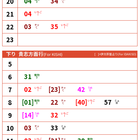
04
34
20
D
C
04
21
いちご
I
03
35
22
チャ
いちご
C
I
23
下り
貴志方面行
(For KISHI)
[ ]=伊太祈曽止り
(For IDAKISO)
5
31
6
動物
D
02
[23]
42
7
いちご
チャ
うめ
I
C
U
[01]
22
[40]
57
8
動物
チャ
いちご
ミュ
D
C
I
M
[14]
32
9
うめ
いちご
U
I
03
33
10
チャ
ミュ
C
M
いちご
チャ
動物