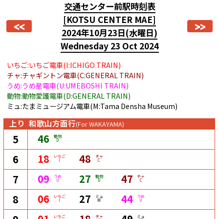
交通センター前駅時刻表
[KOTSU CENTER MAE]
<<
>>
2024年10月23日
(水曜日)
Wednesday 23 Oct 2024
いちご:いちご電車(I:ICHIGO TRAIN)
チャ:チャギントン電車(C:GENERAL TRAIN)
うめ:うめ星電車(U:UMEBOSHI TRAIN)
動物:動物愛護電車(D:GENERAL TRAIN)
ミュ:たまミュージアム電車(M:Tama Densha Museum)
上り
和歌山方面行
(For WAKAYAMA)
46
5
動物
D
18
48
6
いちご
チャ
I
C
09
27
47
7
うめ
動物
チャ
U
D
C
06
27
44
8
いちご
ミュ
うめ
I
M
U
01
18
49
いちご
チャ
ミュ