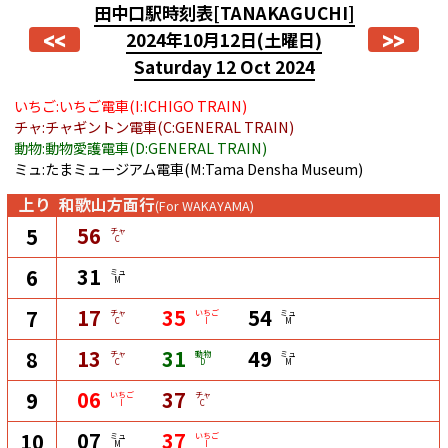
田中口駅時刻表
[TANAKAGUCHI]
<<
>>
2024年10月12日
(土曜日)
Saturday 12 Oct 2024
いちご:いちご電車(I:ICHIGO TRAIN)
チャ:チャギントン電車(C:GENERAL TRAIN)
動物:動物愛護電車(D:GENERAL TRAIN)
ミュ:たまミュージアム電車(M:Tama Densha Museum)
上り
和歌山方面行
(For WAKAYAMA)
56
5
チャ
C
31
6
ミュ
M
17
35
54
7
チャ
いちご
ミュ
C
I
M
13
31
49
8
チャ
動物
ミュ
C
D
M
06
37
9
いちご
チャ
I
C
07
37
10
ミュ
いちご
M
I