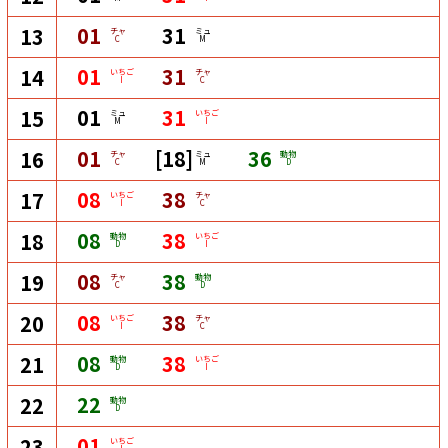
01
31
13
チャ
ミュ
C
M
01
31
14
いちご
チャ
I
C
01
31
15
ミュ
いちご
M
I
01
[18]
36
16
チャ
ミュ
動物
C
M
D
08
38
17
いちご
チャ
I
C
08
38
18
動物
いちご
D
I
08
38
19
チャ
動物
C
D
08
38
20
いちご
チャ
I
C
08
38
21
動物
いちご
D
I
22
22
動物
D
01
23
いちご