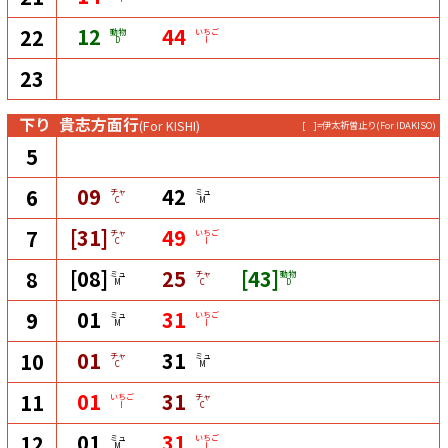
12
44
22
動物
いちご
D
I
23
下り
貴志方面行
(For KISHI)
[ ]=伊太祈曽止り
(For IDAKISO)
5
09
42
6
チャ
ミュ
C
M
[31]
49
7
チャ
いちご
C
I
[08]
25
[43]
8
ミュ
チャ
動物
M
C
D
01
31
9
ミュ
いちご
M
I
01
31
10
チャ
ミュ
C
M
01
31
11
いちご
チャ
I
C
01
31
12
ミュ
いちご
M
I