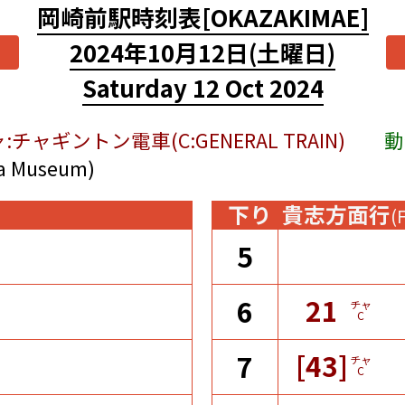
岡崎前駅時刻表
[OKAZAKIMAE]
2024年10月12日
(土曜日)
Saturday 12 Oct 2024
:チャギントン電車(C:GENERAL TRAIN)
動
Museum)
下り
貴志方面行
(
5
21
6
チャ
C
[43]
7
チャ
C