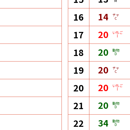
M
14
16
チャ
C
20
17
いちご
I
20
18
動物
D
20
19
チャ
C
20
20
いちご
I
20
21
動物
D
34
22
動物
D