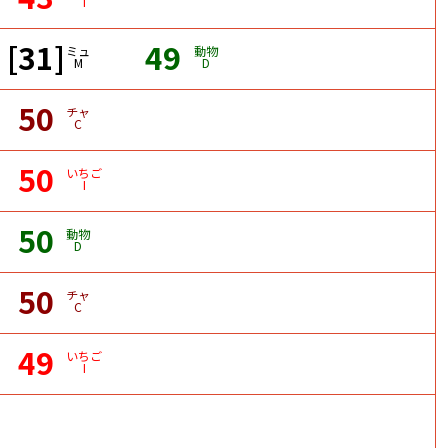
I
[31]
49
ミュ
動物
M
D
50
チャ
C
50
いちご
I
50
動物
D
50
チャ
C
49
いちご
I