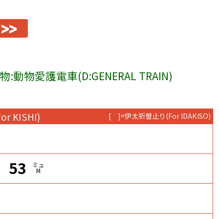
>>
物:動物愛護電車(D:GENERAL TRAIN)
For KISHI)
[ ]=伊太祈曽止り
(For IDAKISO)
53
ミュ
M