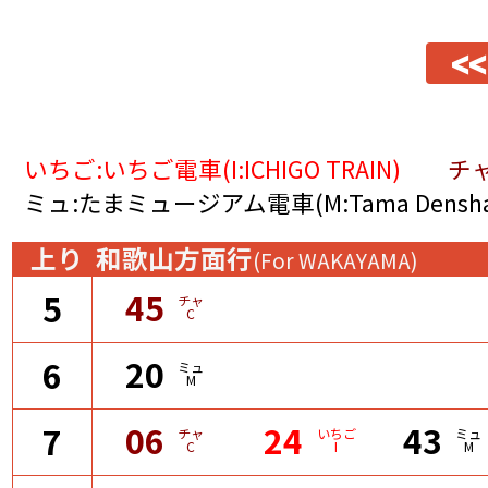
<<
いちご:いちご電車(I:ICHIGO TRAIN)
チャ
ミュ:たまミュージアム電車(M:Tama Densha 
上り
和歌山方面行
(For WAKAYAMA)
45
5
チャ
C
20
6
ミュ
M
06
24
43
7
チャ
いちご
ミュ
C
I
M