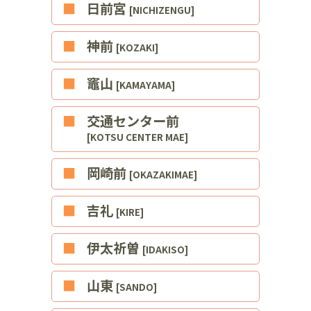
■日前宮
[NICHIZENGU]
■神前
[KOZAKI]
■竈山
[KAMAYAMA]
■交通センター前
[KOTSU CENTER MAE]
■岡崎前
[OKAZAKIMAE]
■吉礼
[KIRE]
■伊太祈曽
[IDAKISO]
■山東
[SANDO]