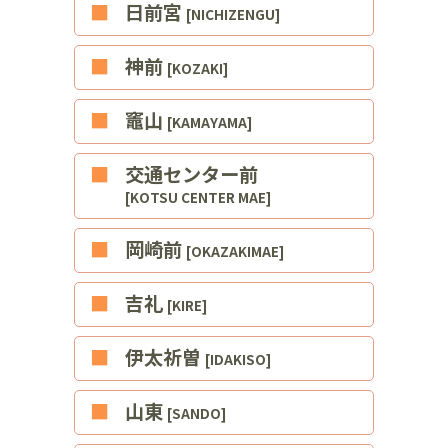
■日前宮
[NICHIZENGU]
■神前
[KOZAKI]
■竈山
[KAMAYAMA]
■交通センター前
[KOTSU CENTER MAE]
■岡崎前
[OKAZAKIMAE]
■吉礼
[KIRE]
■伊太祈曽
[IDAKISO]
■山東
[SANDO]