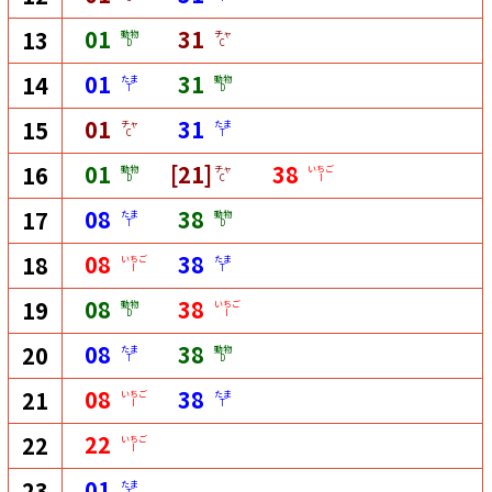
01
31
13
動物
チャ
D
C
01
31
14
たま
動物
T
D
01
31
15
チャ
たま
C
T
01
[21]
38
16
動物
チャ
いちご
D
C
I
08
38
17
たま
動物
T
D
08
38
18
いちご
たま
I
T
08
38
19
動物
いちご
D
I
08
38
20
たま
動物
T
D
08
38
21
いちご
たま
I
T
22
22
いちご
I
01
23
たま