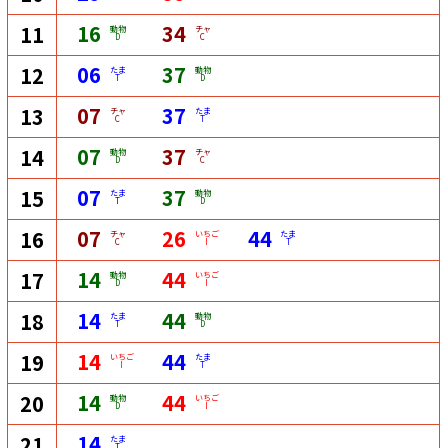
16
34
11
動物
チャ
D
C
06
37
12
たま
動物
T
D
07
37
13
チャ
たま
C
T
07
37
14
動物
チャ
D
C
07
37
15
たま
動物
T
D
07
26
44
16
チャ
いちご
たま
C
I
T
14
44
17
動物
いちご
D
I
14
44
18
たま
動物
T
D
14
44
19
いちご
たま
I
T
14
44
20
動物
いちご
D
I
14
21
たま
T