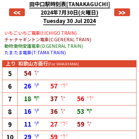
田中口駅時刻表
[TANAKAGUCHI]
<<
>>
2024年7月30日
(火曜日)
Tuesday 30 Jul 2024
いちご:いちご電車(I:ICHIGO TRAIN)
チャ:チャギントン電車(C:GENERAL TRAIN)
動物:動物愛護電車(D:GENERAL TRAIN)
たま:たま電車(T:TAMA TRAIN)
上り
和歌山方面行
(For WAKAYAMA)
54
5
チャ
C
26
57
6
たま
いちご
T
I
18
37
56
7
動物
チャ
いちご
D
C
I
16
36
53
8
たま
チャ
動物
T
C
D
11
27
59
9
たま
いちご
チャ
T
I
C
29
59
10
たま
いちご
T
I