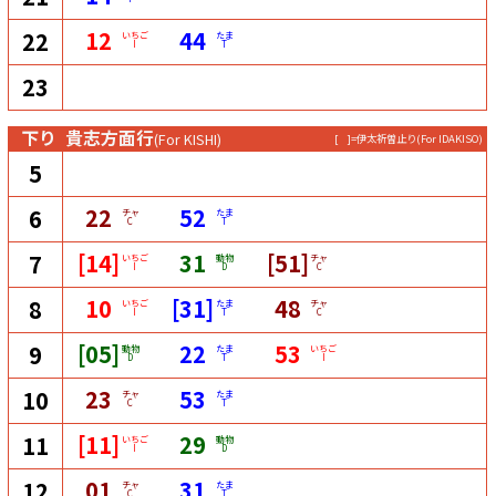
12
44
22
いちご
たま
I
T
23
下り
貴志方面行
(For KISHI)
[ ]=伊太祈曽止り
(For IDAKISO)
5
22
52
6
チャ
たま
C
T
[14]
31
[51]
7
いちご
動物
チャ
I
D
C
10
[31]
48
8
いちご
たま
チャ
I
T
C
[05]
22
53
9
動物
たま
いちご
D
T
I
23
53
10
チャ
たま
C
T
[11]
29
11
いちご
動物
I
D
01
31
12
チャ
たま
C
T