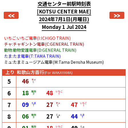
交通センター前駅時刻表
[KOTSU CENTER MAE]
<<
>>
2024年7月1日
(月曜日)
Monday 1 Jul 2024
いちご:いちご電車(I:ICHIGO TRAIN)
チャ:チャギントン電車(C:GENERAL TRAIN)
動物:動物愛護電車(D:GENERAL TRAIN)
たま:たま電車(T:TAMA TRAIN)
ミュ:たまミュージアム電車(M:Tama Densha Museum)
上り
和歌山方面行
(For WAKAYAMA)
46
5
チャ
C
18
48
6
動物
いちご
D
I
09
27
47
7
たま
チャ
いちご
T
C
I
06
27
44
8
動物
ミュ
たま
D
M
T
01
18
49
動物
いちご
ミュ