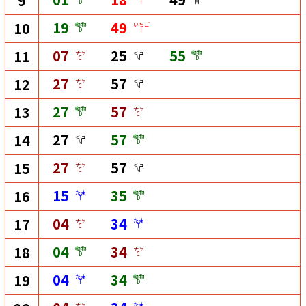
9
D
I
M
19
49
10
動物
いちご
D
I
07
25
55
11
チャ
ミュ
動物
C
M
D
27
57
12
チャ
ミュ
C
M
27
57
13
動物
チャ
D
C
27
57
14
ミュ
動物
M
D
27
57
15
チャ
ミュ
C
M
15
35
16
たま
動物
T
D
04
34
17
チャ
たま
C
T
04
34
18
動物
チャ
D
C
04
34
19
たま
動物
T
D
チャ
たま