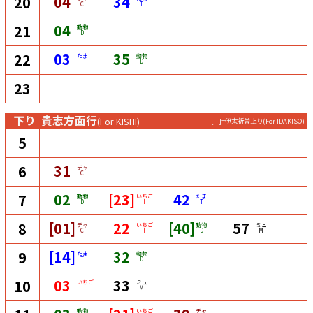
04
34
20
C
T
04
21
動物
D
03
35
22
たま
動物
T
D
23
下り
貴志方面行
(For KISHI)
[ ]=伊太祈曽止り
(For IDAKISO)
5
31
6
チャ
C
02
[23]
42
7
動物
いちご
たま
D
I
T
[01]
22
[40]
57
8
チャ
いちご
動物
ミュ
C
I
D
M
[14]
32
9
たま
動物
T
D
03
33
10
いちご
ミュ
I
M
動物
いちご
チャ