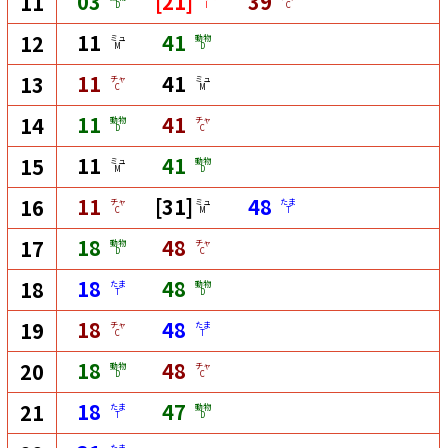
03
[21]
39
11
D
I
C
11
41
12
ミュ
動物
M
D
11
41
13
チャ
ミュ
C
M
11
41
14
動物
チャ
D
C
11
41
15
ミュ
動物
M
D
11
[31]
48
16
チャ
ミュ
たま
C
M
T
18
48
17
動物
チャ
D
C
18
48
18
たま
動物
T
D
18
48
19
チャ
たま
C
T
18
48
20
動物
チャ
D
C
18
47
21
たま
動物
T
D
たま