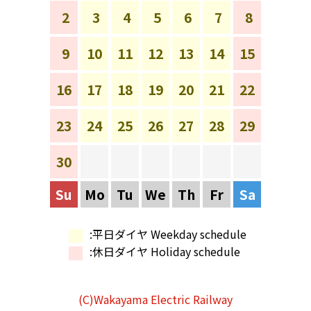
2
3
4
5
6
7
8
9
10
11
12
13
14
15
16
17
18
19
20
21
22
23
24
25
26
27
28
29
30
Su
Mo
Tu
We
Th
Fr
Sa
:平日ダイヤ Weekday schedule
:休日ダイヤ Holiday schedule
(C)Wakayama Electric Railway