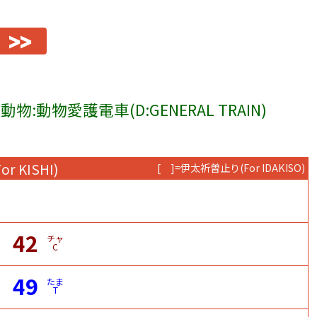
>>
動物:動物愛護電車(D:GENERAL TRAIN)
For KISHI)
[ ]=伊太祈曽止り
(For IDAKISO)
42
チャ
C
49
たま
T