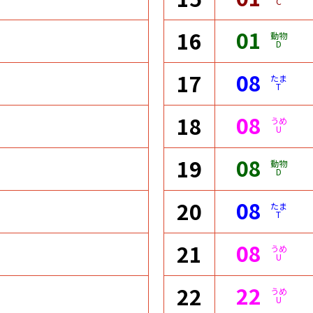
C
01
16
動物
D
08
17
たま
T
08
18
うめ
U
08
19
動物
D
08
20
たま
T
08
21
うめ
U
22
22
うめ
U