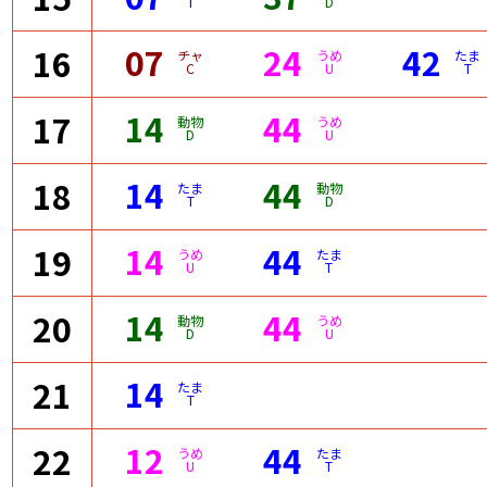
T
D
07
24
42
16
チャ
うめ
たま
C
U
T
14
44
17
動物
うめ
D
U
14
44
18
たま
動物
T
D
14
44
19
うめ
たま
U
T
14
44
20
動物
うめ
D
U
14
21
たま
T
12
44
22
うめ
たま
U
T