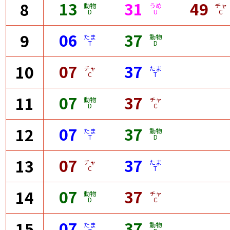
13
31
49
8
動物
うめ
チャ
D
U
C
06
37
9
たま
動物
T
D
07
37
10
チャ
たま
C
T
07
37
11
動物
チャ
D
C
07
37
12
たま
動物
T
D
07
37
13
チャ
たま
C
T
07
37
14
動物
チャ
D
C
07
37
15
たま
動物