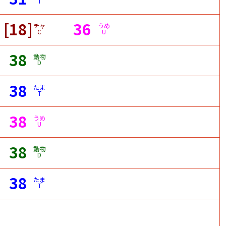
T
[18]
36
チャ
うめ
C
U
38
動物
D
38
たま
T
38
うめ
U
38
動物
D
38
たま
T