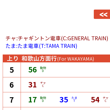
<<
チャ:チャギントン電車(C:GENERAL TRAIN)
たま:たま電車(T:TAMA TRAIN)
上り
和歌山方面行
(For WAKAYAMA)
56
5
動物
D
31
6
チャ
C
17
35
54
7
動物
たま
チャ
D
T
C