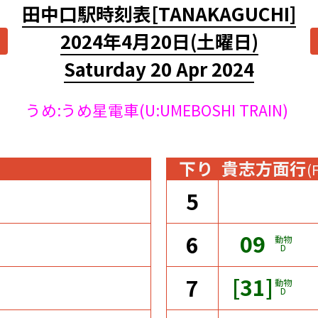
田中口駅時刻表
[TANAKAGUCHI]
2024年4月20日
(土曜日)
Saturday 20 Apr 2024
うめ:うめ星電車(U:UMEBOSHI TRAIN)
下り
貴志方面行
(
5
09
6
動物
D
[31]
7
動物
D