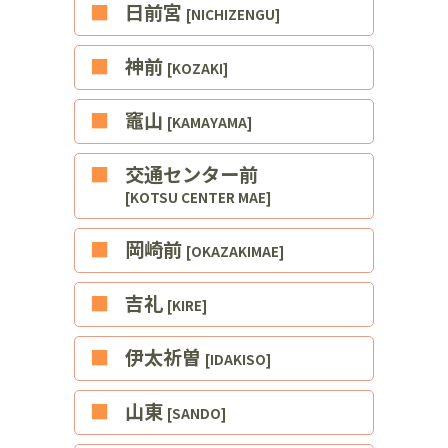
■日前宮
[NICHIZENGU]
■神前
[KOZAKI]
■竈山
[KAMAYAMA]
■交通センター前
[KOTSU CENTER MAE]
■岡崎前
[OKAZAKIMAE]
■吉礼
[KIRE]
■伊太祈曽
[IDAKISO]
■山東
[SANDO]