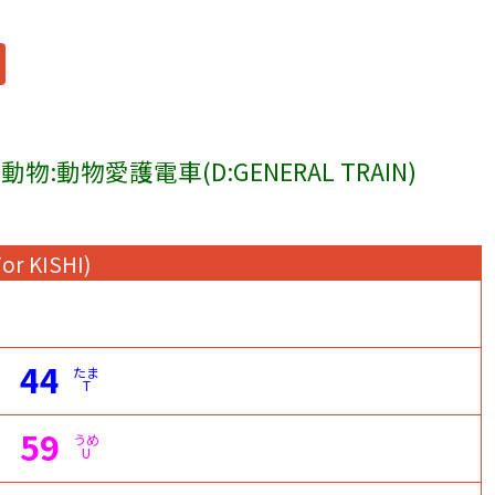
動物:動物愛護電車(D:GENERAL TRAIN)
For KISHI)
44
たま
T
59
うめ
U