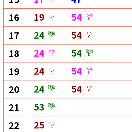
U
T
19
54
16
チャ
うめ
C
U
24
54
17
動物
チャ
D
C
24
54
18
うめ
動物
U
D
24
54
19
チャ
うめ
C
U
24
54
20
動物
チャ
D
C
53
21
動物
D
25
22
チャ
C