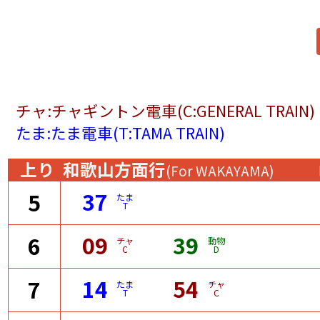
チャ:チャギントン電車(C:GENERAL TRAIN)
たま:たま電車(T:TAMA TRAIN)
上り
和歌山方面行
(For WAKAYAMA)
37
5
たま
T
09
39
6
チャ
動物
C
D
14
54
7
たま
チャ
T
C