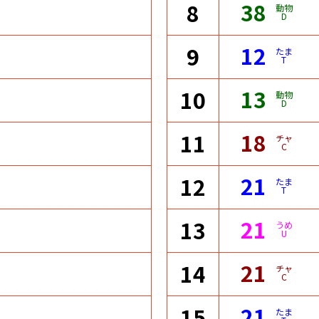
38
8
動物
D
12
9
たま
T
13
10
動物
D
18
11
チャ
C
21
12
たま
T
21
13
うめ
U
21
14
チャ
C
21
15
たま