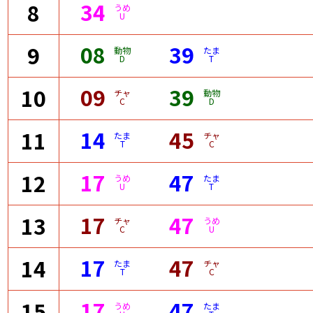
34
8
うめ
U
08
39
9
動物
たま
D
T
09
39
10
チャ
動物
C
D
14
45
11
たま
チャ
T
C
17
47
12
うめ
たま
U
T
17
47
13
チャ
うめ
C
U
17
47
14
たま
チャ
T
C
17
47
15
うめ
たま