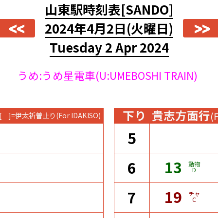
山東駅時刻表
[SANDO]
<<
>>
2024年4月2日
(火曜日)
Tuesday 2 Apr 2024
うめ:うめ星電車(U:UMEBOSHI TRAIN)
下り
貴志方面行
(
[ ]=伊太祈曽止り
(For IDAKISO)
5
13
6
動物
D
19
7
チャ
C