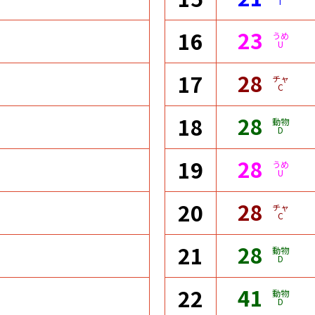
T
23
16
うめ
U
28
17
チャ
C
28
18
動物
D
28
19
うめ
U
28
20
チャ
C
28
21
動物
D
41
22
動物
D