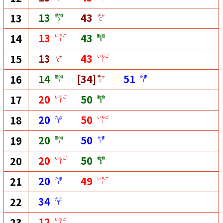
13
43
13
動物
チャ
D
C
13
43
14
いちご
動物
I
D
13
43
15
チャ
いちご
C
I
14
[34]
51
16
動物
チャ
たま
D
C
T
20
50
17
いちご
動物
I
D
20
50
18
たま
いちご
T
I
20
50
19
動物
たま
D
T
20
50
20
いちご
動物
I
D
20
49
21
たま
いちご
T
I
34
22
たま
T
12
23
いちご