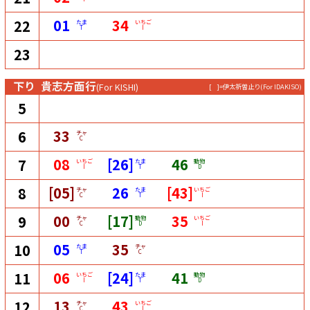
01
34
22
たま
いちご
T
I
23
下り
貴志方面行
(For KISHI)
[ ]=伊太祈曽止り
(For IDAKISO)
5
33
6
チャ
C
08
[26]
46
7
いちご
たま
動物
I
T
D
[05]
26
[43]
8
チャ
たま
いちご
C
T
I
00
[17]
35
9
チャ
動物
いちご
C
D
I
05
35
10
たま
チャ
T
C
06
[24]
41
11
いちご
たま
動物
I
T
D
13
43
12
チャ
いちご
C
I