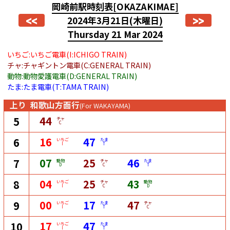
岡崎前駅時刻表
[OKAZAKIMAE]
<<
>>
2024年3月21日
(木曜日)
Thursday 21 Mar 2024
いちご:いちご電車(I:ICHIGO TRAIN)
チャ:チャギントン電車(C:GENERAL TRAIN)
動物:動物愛護電車(D:GENERAL TRAIN)
たま:たま電車(T:TAMA TRAIN)
上り
和歌山方面行
(For WAKAYAMA)
44
5
チャ
C
16
47
6
いちご
たま
I
T
07
25
46
7
動物
チャ
たま
D
C
T
04
25
43
8
いちご
チャ
動物
I
C
D
00
17
47
9
いちご
たま
チャ
I
T
C
17
47
10
いちご
たま
I
T